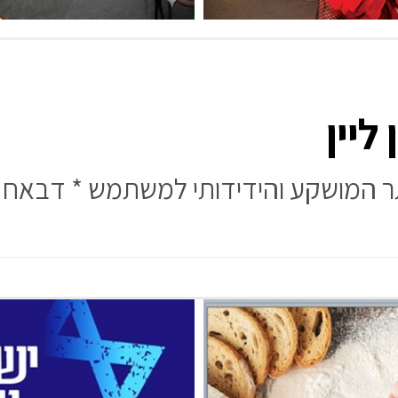
ליין
ר המושקע והידידותי למשתמש * דבאח ב