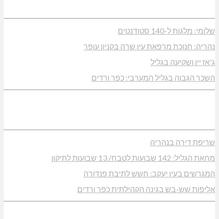
שלומי: מלגות ל-140 סטודנטים
נהריה: חנוכת מרפאת עין שרה בקניון עופר
ג'אז יין ושקיעה בגליל
השכר הגבוה בגליל המערבי: כפר ורדים
שריפת דירה בנהריה
מחאת הגליל: 142 שבועות לטבח/ 13 שבועות לתיקון
המגרשים בעין יעקב: חשש לתיבת פנדורה
אליפות שש-בש בגינה הקהילתית כפר ורדים