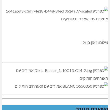
צילום: ז’אק בן זקן
השארת תגובה