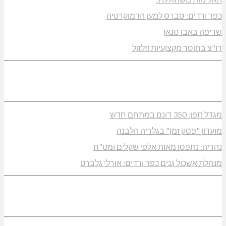
כפר ורדים: סברס למען הדמוקרטיה
שריפה באבו סנאן
דו"צ בחוסר מקצועיות וזלזול
מגדל תפן: 350 דונם במתחם חדש
מועדון "פסק זמן" בגלריה הלבנה
נהריה: נתפסו מאות אלפי שקלים ומט"ח
מנהלת אשכול גנים כפר ורדים: אורלי גלברט