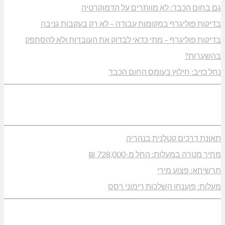
גם בחום הכבד: לא מוותרים על הדמוקרטיה
בדיקות פוליגרף במקומות עבודה – לא רק בעקבות גניבה
בדיקות פוליגרף – מתי כדאי לבדוק את העובדות ולא להסתפק
בהשערות?
נחל כזיב: חילוץ בעומס החום הכבד
תאונת דרכים קטלנית בנהריה
מחיר מטרה במעלות: החל מ-728,000 ₪
תרשיחא: פצוע מירי
מעלות: פוענחו השלכות רימוני רסס