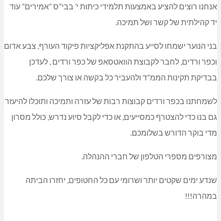
אנחנו רוצים להציע באמצעות תלמידי כיתות י’ בבי”ס “אמירים” עוד
יד קהילתית של קשר ושל תמיכה.
בני הנוער ישמחו לסייע בהתקנת אפליקציות פיקוד העורף, צבע אדום
וכפר ורדים, לחבר לקבוצת הוואטסאפ של כפר ורדים , לעדכן
בבדיקת תקינות הממ”ד ולהעביר כל בקשה או צורך שלכם.
לשמחתנו בכפר ורדים קבוצות רבות של עזרה ותמיכה ותוכלו להיעזר
גם בנו כדי להצטרף כמסייעים, או כדי לקבל סיוע נדרש, כולל מסרון
מדי בוקר הדורש בשלומכם.
מצורפים מספרי הטלפון של חברי ההנהלה.
שנדע ימים שקטים יותר ושרומי עם כל החטופים, יחזרו הביתה
במהרה!!!