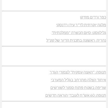
כפר ורדים מזדקן
מלגה יוקרתית לד"ר עידן רדנסקי
גלילווסט: סיום הכשרה "ממלכתית"
נהריה: ראשונה בתכנית הדיור של קק"ל
תנופה: "האצה עסקית" לצמודי הגדר
איחוד הצלה מתרחב בגליל המערבי
שריפה בשטח פתוח סמוך לשורשים
תנופה: 60 אש"ח לעובדי הוראה חדשים