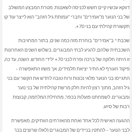
דווקא עכשיו קיים חשש לכניסה לשאננות. מטרת המבצע המשולב
של בני הנוער מ”אמירים” וחברי “עמותת גיל הזהב” הוא לייצר עוד קו
תקשורת קהילתי עם בני 70+.
שכבת י’ ב”אמירים” בוחרת מזה כמה שנים, בתור המחויבות
השכבתית שלהם, להגיע לבתי המבוגרים. בשלוש השנים האחרונות
זו היתה חלוקה של ברכה ופרח לבני 70+ ילידי החודש. השנה, עד כה,
פיקוד העורף לא התיר יציאת תלמידים, אך משזו התאפשרה –
התגייסו בני הנוער מלאי נכונות ורוח טובה לחדש את הקשר עם בני
גיל הזהב, מתוך רצון להיות חלק מרשת קהילתית של בני נוער
ומבוגרים. לשמחתנו פועלות בכפר, מתחילת המלחמה, קבוצות
רבות של סיוע.
ההגעה האישית לכל אחד ואחת מהאזרחים הוותיקים, מאפשרת
לבני הנוער – להתקין בניידים של המבוגרים (לאלו שרוצים בכך