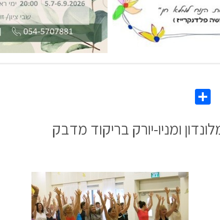
Share
Co
L