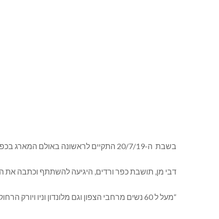
בשבת ה-20/7/19 התקיים לראשונה באולם המארג בכפר ורדים אירוע NIA עם צוות של שש מורות ניה מהמובילות בתחומן שחברו יחד והעבירו קסם בתנועה.
דבי מן, תושבת כפר ורדים, היגיעה להשתתף וכתבה את 
“מעל ל 60 נשים מרחבי הצפון וגם מלונדון וניו ויורק הרחוקות, הגיעו לרקוד יחד ניה, והחיבור הזה היה מופלא!