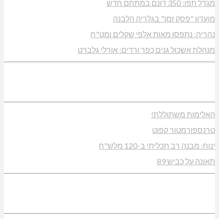
מגדל תפן: 350 דונם במתחם חדש
מועדון "פסק זמן" בגלריה הלבנה
נהריה: נתפסו מאות אלפי שקלים ומט"ח
מנהלת אשכול גנים כפר ורדים: אורלי גלברט
האלימות משתוללת!
טרנספורמטור קפוט
ינוח: מבנה רב תכליתי ב-120 מלש"ח
תאונה על כביש 89