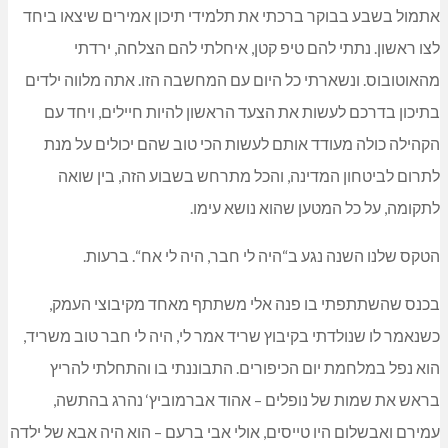
אתמול בשבע בבוקר ברכתי את תלמידי תיכון אמירים שיצאו ביחד
לצו ראשון. נתתי להם טיפ קטן, איחלתי להם הצלחה, ירדתי
מהאוטובוס. ונשארתי כל היום עם המחשבה הזו. אתה מלווה ילדים
בתיכון בדרכם לעשות את הצעד הראשון להיות חיילים, ויחד עם
הקהילה כולה מעודד אותם לעשות הכי טוב שהם יכולים על מנת
לתרום לביטחון המדינה, והכל מתרחש בשבוע הזה, בין שואה
לתקומה, על כל המטען שהוא נושא עימו.
הטקס שלנו השנה נגע ב“היה לי חבר, היה לי אח“. ברעות.
בכנס שהשתתפתי בו פנה אלי משתתף מאחד מקיבוצי העמק,
כשנאמר לו שנולדתי בקיבוץ שריד אמר לי, היה לי חבר טוב משריד,
הוא נפל במלחמת יום הכיפורים. התבוננתי בו והתחלתי להריץ
בראש את שמות של נופלים – אהוד אברמוביץ‘ נהרג בהתשה,
עמירם ואבשלום היו טייסים, אולי אבי ברעם – הוא היה אבא של ילדה