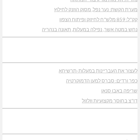
מערת הקשת: נער נפל, מסוק הוזנק לחילוץ
קק"ל: 859 מלש"ח לחיזוק ופיתוח הצפון
נחש במטה אשר, נפילה במעלות, תאונה בנהריה
לעצור את העבריינות במעלות-תרשיחא
כפר ורדים: סברס למען הדמוקרטיה
שריפה באבו סנאן
דו"צ בחוסר מקצועיות וזלזול