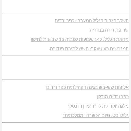
השכר הגבוה בגליל המערבי: כפר ורדים
שריפת דירה בנהריה
מחאת הגליל: 142 שבועות לטבח/ 13 שבועות לתיקון
המגרשים בעין יעקב: חשש לתיבת פנדורה
אליפות שש-בש בגינה הקהילתית כפר ורדים
כפר ורדים מזדקן
מלגה יוקרתית לד"ר עידן רדנסקי
גלילווסט: סיום הכשרה "ממלכתית"