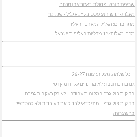
שריפת חורש ופסולת באזור אבן מנחם
מעלות-תרשיחא: פסטיבל "באגליל - שכנים"
מתחברים: הגליל המערבי והעליון
מכבי מעלות: 13 מדליות באליפות ישראל
היכל שלמה, מעלות: עונת 26-27
גם בחום הכבד: לא מוותרים על הדמוקרטיה
בדיקות פוליגרף במקומות עבודה – לא רק בעקבות גניבה
בדיקות פוליגרף – מתי כדאי לבדוק את העובדות ולא להסתפק
בהשערות?