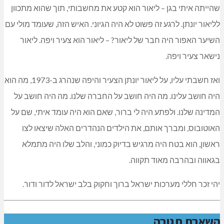
שהייתה איתי בגן – ליאור הוא קטע את מחשבותי, תוך שהוא מתכוון
לליאור יונתן. לרגע זה פשוט לא היה הגיוני. האיש הזה, שעומד מולי עם
השיער האפור היה חבר של ליאור? – ליאור הוא צעיר ויפה. ליאור
נישאר צעיר ויפה.
ואז חשבתי עליו, על ליאור יונתן הצעיר והיפה שנהרג ב-1973, מה הוא
היה חושב עלינו. מה היה חושב על החברה שלנו. מה היה חושב על
המדינה שלנו. ולפתע היה לי ברור, שאם הוא היה עומד איתי, שם על
האוטובוס, ומברך אותם, את הילדים הנהדרים האלה שיצאו לצו
ראשון, הוא בטח היה מרגיש בדיוק כמוני, והלב שלו היה מתמלא
בגאווה ובהרבה מאוד תקווה.
יהי זכר חללי מערכות ישראל ברוך וחקוק בלב ישראל לדור ודור.
השארת תגובה