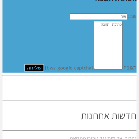
שם:
תגובה
[bws_google_captcha]
חדשות אחרונות
נהריה: אלימות נגד גיבורי המחאה