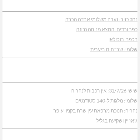
נחל כזיב: נערה משלומי אבדה הכרה
כפר ורדים: המצא מנוחה נכונה
הכפר-בוס לאן
שלומי: שב"חים ביערית
שישי 31/7/26: אין רכבות לנהריה
שלומי: מלגות ל-140 סטודנטים
נהריה: חנוכת מרפאת עין שרה בקניון עופר
ג'אז יין ושקיעה בגליל