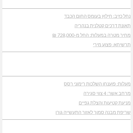
נחל כזיב: חילוץ בעומס החום הכבד
תאונת דרכים קטלנית בנהריה
מחיר מטרה במעלות: החל מ-728,000 ₪
תרשיחא: פצוע מירי
מעלות: פוענחו השלכות רימוני רסס
מרחב אשר: 4 צווי סגירה
מניעת קטיעות והצלת גפיים
שריפת מבנה סמוך לאזור התעשייה גורן