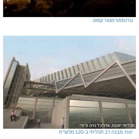
טרנספורמטור קפוט
ינוח: מבנה רב תכליתי ב-120 מלש"ח