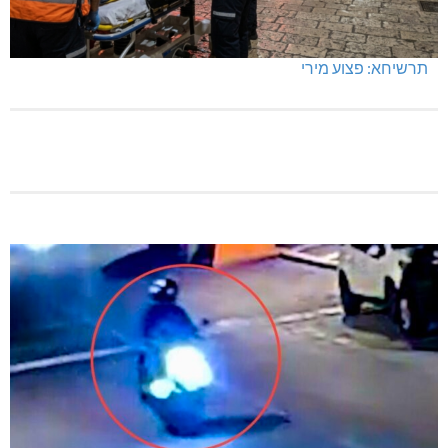
תרשיחא: פצוע מירי