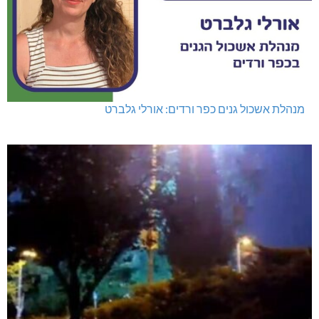
מנהלת אשכול גנים כפר ורדים: אורלי גלברט