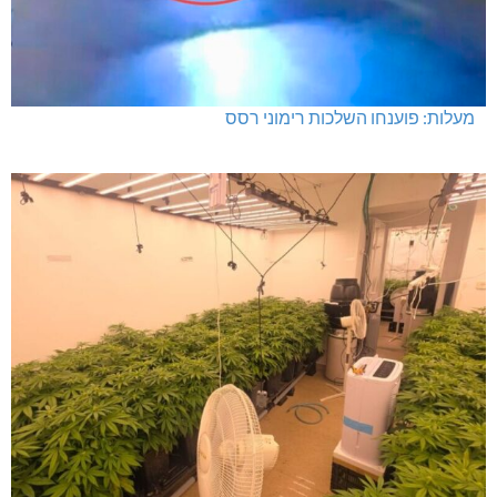
מעלות: פוענחו השלכות רימוני רסס