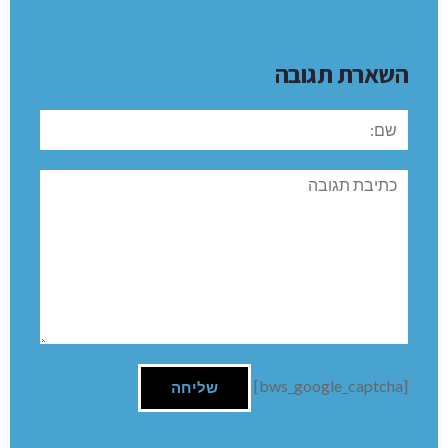
השארת תגובה
שם:
תגובה
[bws_google_captcha]