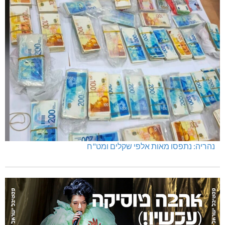
נהריה: נתפסו מאות אלפי שקלים ומט"ח