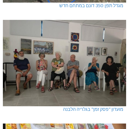
מגדל תפן: 350 דונם במתחם חדש
מועדון "פסק זמן" בגלריה הלבנה