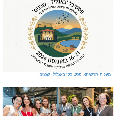
מעלות-תרשיחא: פסטיבל "באגליל - שכנים"