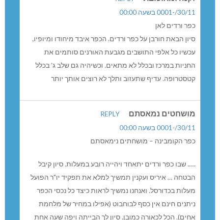
30/11/-0001 בשעה 00:00
כפר ורדים לאן
סיון הבאת חורבן על כפר ורדים. הכפר איבד מיחודו ומיופיו,
עכשיו כל אלפי התושבים מגבעת האורנים סותמים את
החניות במרכז ובכלל לא מתאים. וכשיהיה גם שלב ג’ בכלל
קטסטרופה. עדיף שתעזוב ותלך לא רוצים אותך יותר
מושחטים נמאסתם
REPLY
30/11/-0001 בשעה 00:00
כפר הקומבינה – מושחתים נימאסתם
….. שבו כפר ורדים יתאחד ויהייה רובע במעלות. סיון קיבל
הבטחה … איריס ועקנין תמשיך למלא את תפקיד יו"ר הפועל
מעלות בכדורסל. ואנחנו נמשיך לראות כיצד כל נכסי הכפר
ניתנים חינם אין כסף לבוחבוט (אפילו במחיר של מלחמת
אחים). הכל לכאורה כמובן. סיון לך הבייתה ויפה שעה אחת