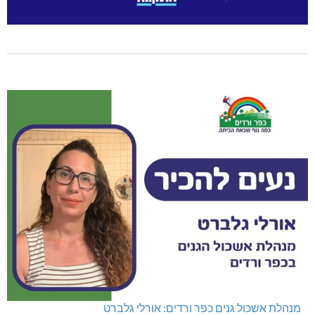
מנהלת אשכול גנים כפר ורדים: אורלי גלברט