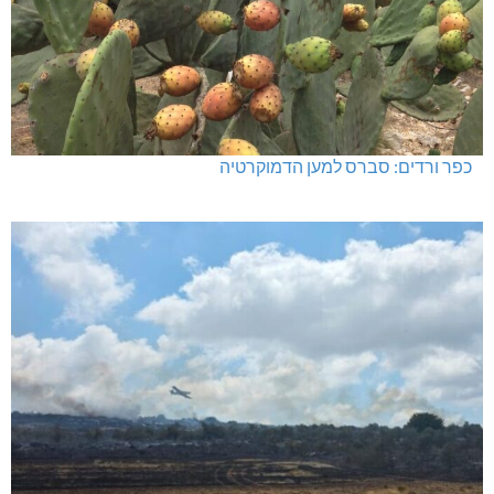
כפר ורדים: סברס למען הדמוקרטיה