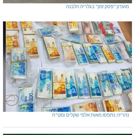
מועדון "פסק זמן" בגלריה הלבנה
נהריה: נתפסו מאות אלפי שקלים ומט"ח