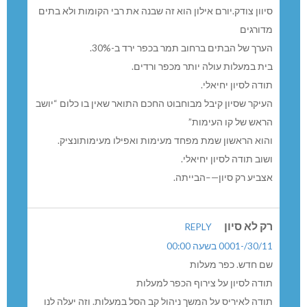
סיוון צודק.יורם אילון הוא זה שבנה את רבי הקומות ולא בתים
מדורגים
הערך של הבתים ברחוב תמר בכפר ירד ב-30%.
בית במעלות עולה יותר מכפר ורדים.
תודה לסיון יחיאלי.
העיקר שסיון קיבל מבוחבוט החכם התואר שאין בו כלום “יושב
הראש של קו העימות”
והוא הראשון שמת מפחד מעימות ואפילו מעימותונציק.
ושוב תודה לסיון יחיאלי.
אצביע רק סיון—–הבייתה.
רק לא סיון
REPLY
30/11/-0001 בשעה 00:00
שם חדש. כפר מעלות
תודה לסיון על צירוף הכפר למעלות
תודה לאיריס על המשך ניהול קב הסל במעלות. וזה יעלה לנו