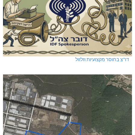
דו"צ בחוסר מקצועיות וזלזול