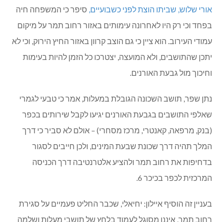
אורי שלוש, שביתו הוצת לפני כשבועיים,
סיפר כי המשפחה חיה
בפחד וכי רק היו לאחרונה עימותים באזור רחוב תמר על מיקום
עמודי העירוב. הוא ציין כי גם הוצב קרוון באזור החיץ הירוק, וכי לא
יתכן שהתושבים, ולא המועצה, יצטרכו כל הזמן להיות בעימות
וחיכוך מול גבעת האורנים.
נתן שפר, תושב השכונה הגובלת במעלות, אמר כי טבעי לגמרי
שאלפי התושבים בגבעת האורנים יגיעו לקבל שירותים בכפר
(בנק, מרפאה, קאנטרי, מרכז מסחרי) – אולם לא סביר כי דרך
המלך תהיה דרך שכונת שבעת המינים, ולכן חייבים לסגור
בדחיפות את רחוב תמר ולהציע אלטרנטיבה דרך הכניסה
המרכזית לכפר בכיכר 6.
בעניין זה הוסיף איילון: יחיאלי, שכבר החליט פעמיים על סגירת
רחוב תמר, איננו מסוגל לעמוד בלחץ של תושבי מעלות ושלמה