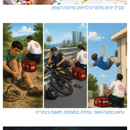
קק"ל: 859 מלש"ח לחיזוק ופיתוח הצפון
נחש במטה אשר, נפילה במעלות, תאונה בנהריה