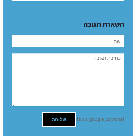
השארת תגובה
שם:
תגובה
[bws_google_captcha]