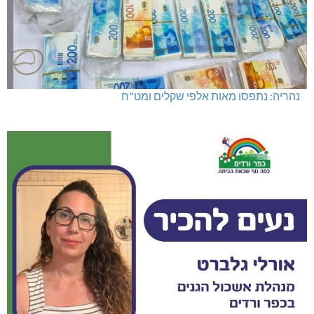
נהריה: נתפסו מאות אלפי שקלים ומט"ח