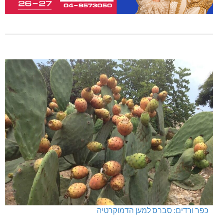
כפר ורדים: סברס למען הדמוקרטיה