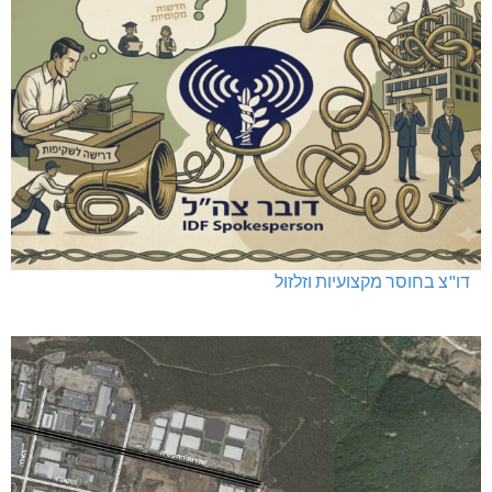
דו"צ בחוסר מקצועיות וזלזול