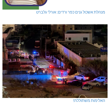
מנהלת אשכול גנים כפר ורדים: אורלי גלברט
האלימות משתוללת!