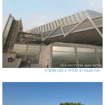
ינוח: מבנה רב תכליתי ב-120 מלש"ח