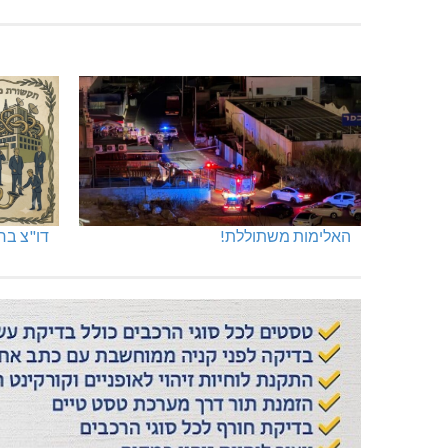
האלימות משתוללת!
דו"צ בחו