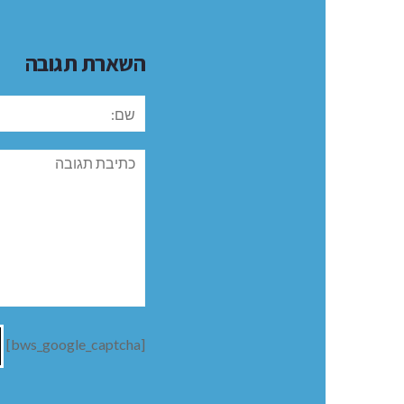
השארת תגובה
שם:
תגובה
[bws_google_captcha]