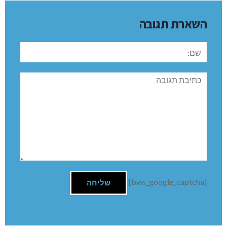
השארת תגובה
שם:
תגובה
[bws_google_captcha]