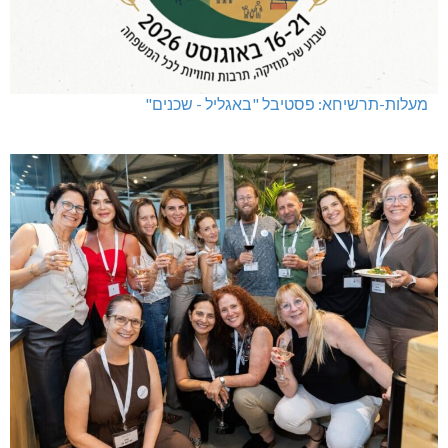
מעלות-תרשיחא: פסטיבל "באגליל - שכנים"