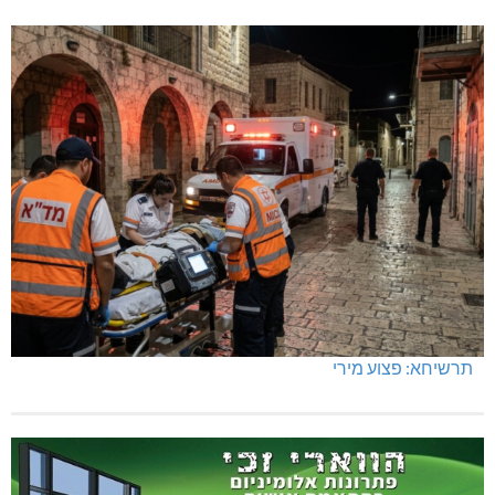
תרשיחא: פצוע מירי