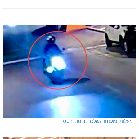
מעלות: פוענחו השלכות רימוני רסס