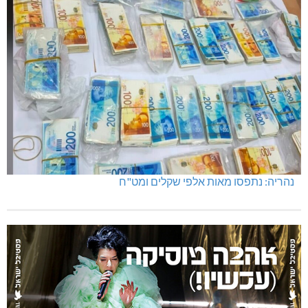
נהריה: נתפסו מאות אלפי שקלים ומט"ח