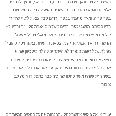
ראש המועצה המקומית כפר וורדים, סיון יחיאלי, הוסיף לדברים
אלו: "זו דוגמא להזנחת רבת השנים, והשקעה דלה בתשתיות
בפריפריה. ומאז ומתמיד בכפר וורדים סבלו מאי קליטת שידורי
רדיו בביתם. תושבי כפר וורדים משלמים אגרת טלוויזיה ורדיו ולא
קולטים אפילו את שידורי הרדיו הממלכתי וגלי צה"ל. אשכול
הרשויות הוא דוגמא לגוף שמייצג את הרשויות באזור ויכול להוביל
מהלך, שכל רשות בנפרד לא הייתה יכולה להוביל כיוון שהוא
מייצג את האיזור כולו. יש השקעת מינימום בפריפריה, למעשה
אפשר לומר שפשוט וותרו עלינו. אך עם זאת אנו תולים את תקוותו
בשר התקשורת משה כחלון שהוכיח כבר בתפקידו אומץ לב
ציבורי"
עו"ד מויאל ביקש מהשר כחלון, להנחות את כל הגופים המשדרים