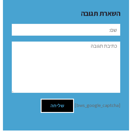
השארת תגובה
שם:
תגובה
[bws_google_captcha]