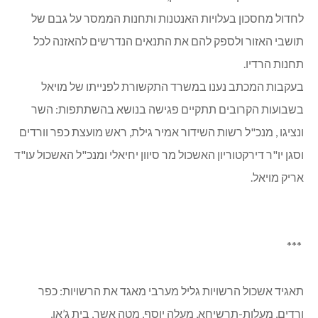
לחדול מחסכון בעלויות האנטנות ותחנות הממסר על גבם של
תושבי האזור ולספק להם את התנאים הנדרשים להאזנה לכל
תחנות הרדיו.
בעקבות המכתב נענו במשרד התקשורת לפנייתו של מויאל
בשבועות הקרובים תתקיים פגישה בנושא בהשתתפות: השר
ונציגו , מנכ"ל רשות השידור אמיר גילת, ראש מועצת כפר וורדים
וסגן יו"ר דירקטוריון האשכול מר סיוון יחיאלי ומנכ"ל האשכול עו"ד
אריק מויאל.
***
תאגיד אשכול הרשויות גליל מערבי מאגד את הרשויות: כפר
ורדים, מעלות-תרשיחא, מעלה יוסף, מטה אשר, בית ג’אן,