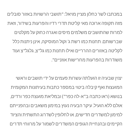
במכתבו לשר כחלון מציין מויאל: "תושבי הרשויות באזור סובלים
מזה תקופה ארוכה מאי קליטת תדרי רדיו והפרעות בשידור, וזאת
למרות שהתושבים משלמים מיסים ואגרה כחוק על מקלטים
שברשותם. תחנות כמו רשת ג’ וקול המוסיקה, אינן ניתנות כלל
לקליטה באזורים ההרריים ואילו תחנות כמו גל"צ, גלגל"צ ועוד
משודרות בהפרעות מחרישות אוזניים".
יצוין שבעיה זו הועלתה עשרות פעמים על ידי תושבים וראשי
המועצות ואף קיבלה ביטוי במספר כתבות בעיתונות המקומית
בנושא (ראו כתבה ב"א-לה כפר") ובמליאת מועצת כפר ורדים,
אולם ללא הועיל. עיקר הבעיה נעוץ במימון משאבים ובהפנייתם
למימון למשדרים חדישים, או לחלופין לשדרוג התשתית והציוד
הקיימים ובהנחיית הגופים המשדרים לשמור על מרווחי תדרים