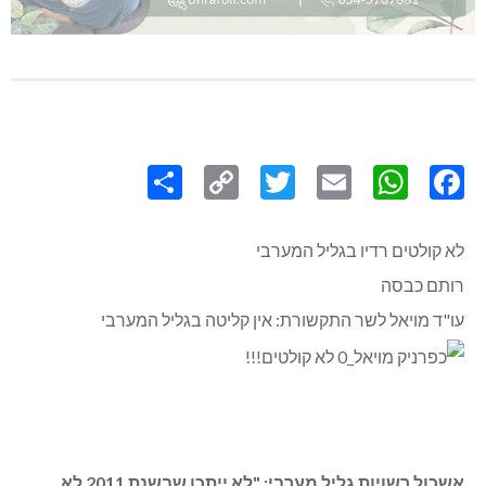
Share
Copy
Twitter
WhatsApp
Email
Facebook
Link
לא קולטים רדיו בגליל המערבי
רותם כבסה
עו"ד מויאל לשר התקשורת: אין קליטה בגליל המערבי
אשכול רשויות גליל מערבי: "לא ייתכן שבשנת 2011 לא