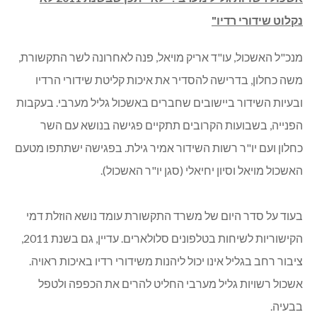
נקלוט שידורי רדיו"
מנכ"ל האשכול, עו"ד אריק מויאל, פנה לאחרונה לשר התקשורת,
משה כחלון, בדרישה להסדיר את איכות קליטת שידורי הרדיו
ובעיות השידור ביישובים שחברים באשכול גליל מערבי. בעקבות
הפנייה, בשבועות הקרובים תתקיים פגישה בנושא עם השר
כחלון ועם יו"ר רשות השידור אמיר גילת. בפגישה ישתתפו מטעם
האשכול מויאל וסיון יחיאלי (סגן יו"ר האשכול).
בעוד על סדר היום של משרד התקשורת עומד נושא הוזלת דמי
הקישוריות לשיחות בטלפונים סלולארים. עדיין, גם בשנת 2011,
ציבור רחב בגליל אינו יכול ליהנות משידורי רדיו באיכות ראויה.
אשכול רשויות גליל מערבי החליט להרים את הכפפה ולטפל
בבעיה.