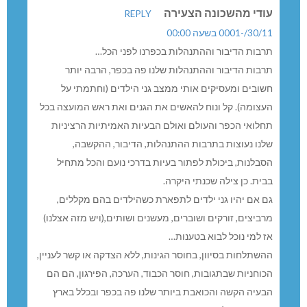
עודי מהשכונה הצעירה
REPLY
30/11/-0001 בשעה 00:00
תרבות הדיבור וההתנהלות בכפרנו לפני הכל…
תרבות הדיבור וההתנהלות שלנו פה בכפר, הרבה יותר
חשובים ומעסיקים אותי ממצב גני הילדים (וחתמתי על
העצומה). קל ונוח להאשים את הגנים ואת ראש המועצה בכל
תחלואי הכפר והעולם ואולם הבעיות האמיתיות הרציניות
שלנו נעוצות בתרבות ההתנהלות, הדיבור, ההקשבה,
הסבלנות, ביכולת לפתור בעיות בדרכי נועם והכל מתחיל
בבית. כן צילה שכנתי היקרה.
גם אם יהיו גני ילדים לתפארת כשהילדים בהם מקללים,
מרביצים, זורקים ושוברים, מעשנים ושותים,(ויש מזה אצלנו)
אז למי נוכל לבוא בטענות…
ההשתלחות בסיוון, בחוסר הגינות, ללא הצדקה או קשר לעניין,
הכוחניות שבתגובות, חוסר הכבוד, הערכה, הפירגון, הם הם
הבעיה הקשה והכואבת ביותר שלנו פה בכפר ובכלל בארץ