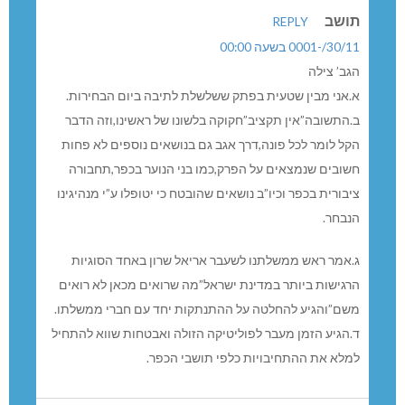
תושב
REPLY
30/11/-0001 בשעה 00:00
הגב’ צילה
א.אני מבין שטעית בפתק ששלשלת לתיבה ביום הבחירות.
ב.התשובה”אין תקציב”חקוקה בלשונו של ראשינו,וזה הדבר
הקל לומר לכל פונה,דרך אגב גם בנושאים נוספים לא פחות
חשובים שנמצאים על הפרק,כמו בני הנוער בכפר,תחבורה
ציבורית בכפר וכיו”ב נושאים שהובטח כי יטופלו ע”י מנהיגינו
הנבחר.
ג.אמר ראש ממשלתנו לשעבר אריאל שרון באחד הסוגיות
הרגישות ביותר במדינת ישראל”מה שרואים מכאן לא רואים
משם”והגיע להחלטה על ההתנתקות יחד עם חברי ממשלתו.
ד.הגיע הזמן מעבר לפוליטיקה הזולה ואבטחות שווא להתחיל
למלא את ההתחיבויות כלפי תושבי הכפר.