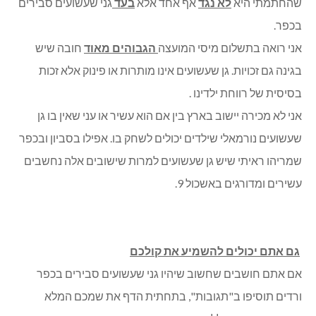
שהחתמתי היא
לא נגד
אף אחד אלא
בעד
גני שעשועים סבירים
בכפר.
אני רואה בתשלום מיסי המועצה
הגבוהים מאוד
חובה שיש
בגינה גם זכויות. גן שעשועים אינו מותרות או פינוק אלא זכות
בסיסית של רווחת ילדינו .
אני לא מכירה יישוב בארץ בין אם הוא עשיר או עני שאין בו גן
שעשועים נורמאלי שילדים יכולים לשחק בו. אפילו בסביון ובכפר
שמריהו ראיתי שיש גן שעשועים למרות שישובים אלה נחשבים
עשירים ומדורגים באשכול 9.
גם אתם יכולים להשמיע את קולכם
אם אתם חושבים שחשוב שיהיו גני שעשועים סבירים בכפר
ורדים תוסיפו ב"תגובות", בתחתית הדף את שמכם המלא