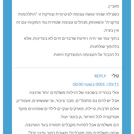
מעניין.
כשצילה שנהר עושה עצומה לגיטימית וצודקת זו “התלהמות
צדקנית” וכשאופק מנהלים עצומה שטחית נגד המקווה עם זה
אין בעיה.
בתוך עמי אני חיה ויודעת שדברים זזים לא בעדינות, אלא
בלהפוך שולחנות.
כל הכבוד על העצומה המוצדקת הזאת.
טלי
REPLY
30/11/-0001 בשעה 00:00
אולי בנהריה בשכונה של הוילות משלמים יותר ארנונה
אבל יש להם גם מתנס”ים, מבני ציבור, גני שעשועים, אצטדיון,
אולם תרבות, טיילת, פארקים ענקיים לילדים שמהווים מוקד
אטרקציה לכל האיזור, גן בוטני ועוד.
הם משלמים אבל לפחות מקבלים תמורה בעד הארנונה.
אנחנו משלמים ומה מקבלים? תאורת רחוב ופינוי זבל?