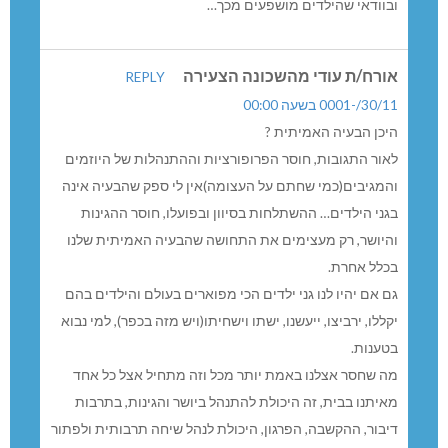
ובוודאי שהילדים מושפעים מכך…
אורח/ת עודי מהשכונה הצעירה
REPLY
30/11/-0001 בשעה 00:00
היכן הבעיה האמיתית ?
לאור התגובות, חוסר הפרופורציות וההתנהלות של היוזמים
והמגיבים(כמי שחתם על העצומה)אין לי ספק שהבעיה אינה
בגני הילדים… ההשתלחות בסיוון ובפועלו, חוסר ההגינות
והיושר, רק מעצימים את התחושה שהבעיה האמיתית שלנו
בכלל אחרת.
גם אם יהיו לנו גני ילדים הכי מפוארים בעולם והילדים בהם
יקללו, ירביצו, ייעשנו, ישתו וישחיתו(ויש מזה בכפר), למי נבוא
בטענות.
מה שחסר אצלנו באמת יותר מכל וזה מתחיל אצל כל אחד
מאיתנו בבית, זה היכולת להתנהל ביושר והגינות, בתרבות
דיבור, ההקשבה, הפרגון, היכולת לנהל שיחה תרבותית ולפתור