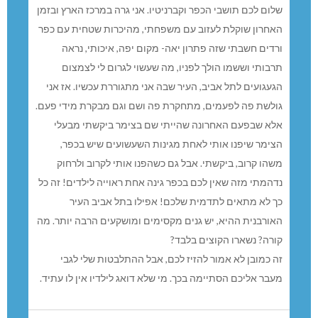
שלום לכם תושבי הכפר וקברניטיו. אני גרה במרכז הארץ ובזמן
האחרון שוקלת לעזוב עם משפחתי, מהיכרות שטחית עם כפר
ורדים חשבתי שזה פתרון יאה- מקום יפה, איכותי, נראה
תרבותי וששמו הולך לפניו, מה שעשוי לגרום לי לצמצום
הגעגועים לתל אביב, העיר שבה אני מתגוררת עכשיו. אז אני
גולשת פה לפעמים, מתחקרת פה ושם וגם מבקרת מידי פעם.
אלא שבפעם האחרונה שהייתי שם בצימר ביקשתי מבעלי
הצימר שיפנו אותי לאחת מגינות השעשועים שיש בכפר,
משהו קרוב, ביקשתי. אבל גם כשהפנו אותי לקרוב ולרחוק
נדהמתי מזה שאין לכם בכפר גינה אחת ראוייה לילדים! זה כל
כך לא מתאים לתדמית שלכם! אפילו בתל אביב העיר
האורבנית ההיא, יש גנים מקסימים ומושקעים הרבה יותר. מה
קורה? נשארו הקוצים בלבד?
זה כמובן לא אמור להזיז לכם, אבל ההתלבטות שלי לגבי
מעבר אליכם הסתיימה בכך. מי שלא דואג לילדיו אין לו עתיד.