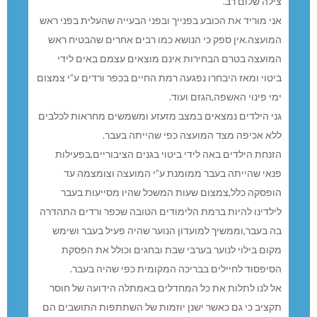
צילה שלום רב.
אני מוריד את הכובע בפנייך ובפני הבעייה שהעלית בפני ראש
המועצה.אין ספק כי הנושא כמו רבים אחרים שהבטיח ראש
המועצה בטרם הבחירות אינם מוצאים עצמם באים לידי
ביטוי ומאז היבחרו נפגעה רמת החיים בכפר ורדים ע”י צמצום
ימי פינוי האשפה,הגזם ועוד.
גני הילדים נמצאים במצב מזעזע ומשמשים מחראות לכלבים
ללא אכיפה מצד המועצה כפי שהייתה בעבר.
הזנחת הילדים באה לידי ביטוי בגנים הציבוריים,בפעילות
פנאי שהייתה בעבר ממומנת ע”י המועצה וצומצמה עד
הופסקה כלל,צמצום שעות המשכל שהיו מסייעות בעבר
לילדינו להיות ברמת הלימודים הטובה שכפר ורדים התהדרה
בה בעבר,וממשיך למועדון הנוער שהיה פעיל בעבר ושימש
מקום בילוי לנוער בערבי שבת ובחגים וכולל את הפסקת
הסיפסוד לחיילים בבריכה המקומית כפי שהיה בעבר.
אל לנו לתלות את כל המחדלים באמתלה הידועה של חוסר
תקציב כי גם כאשר ישנן יוזמות של השתתפות התושבים הם