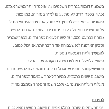
בשכונות דומות בנהריה משלמים 7.5 ₪ למ"ר יותר מאשר אצלנו,
(47.5 בכפר ורדים לעומת 55 ₪ למ"ר בנהריה). במועצות
האזוריות שבאזור יש להוסיף לארנונה, את מיסי הועד ואז הנטל
על התושבים דומה לנטל בכפר ורדים. בעומר, הארנונה לנפש
גבוהה בכמעט 1,000 ₪ לשנה לעומת כפר ורדים. בכפר שמריהו
וסביון הארנונה לנפש גבוהה עוד הרבה יותר. אני יכול, כמובן,
להמשיך ולתת דוגמאות נוספות.
השוואה למעלות או לעכו אינה במקומה עקב הפער
הסוציואקונומי וההפרש הגדול בהכנסה הממוצעת לנפש. מדובר
בישובים שונים בתכלית, במיוחד לאחר שבניגוד לכפר ורדים,
מעלות העלתה ארנונה ב- 15% השנה והפער הצטמצם מאוד.
לסיכום
גני המשחקים יפותחו כחלק מפיתוח הישוב. הנושא נמצא גבוה