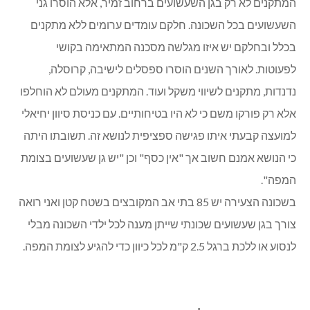
המתקנים לא רק בגן השעשועים ברחוב זמיר, אלא הוסרו גני
השעשועים בכל השכונה. חלקם עומדים ערומים ללא מתקנים
בכלל ובחלקם יש איזו מגלשה מסכנה המתאימה בקושי
לפעוטות. לאורך השנים הוסרו ספסלים לישיבה, קרוסלה,
נדנדות, מתקנים לשיווי משקל ועוד. המתקנים מעולם לא הוחלפו
אלא רק פורקו משם כי לא היו בטיחותיים. עם כניסת סיוון יחיאלי
למועצה קבעתי איתו פגישה ספציפית לנושא זה. תשובתו היתה
כי הנושא אמנם חשוב אך "אין כסף" וכן "יש גן שעשועים בצומת
המפה".
בשכונה הצעירה יש 85 בתי אב המקובצים בשטח קטן ואני רואה
צורך בגן שעשועים שכונתי שייתן מענה לכל ילדי השכונה מבלי
לנסוע או ללכת ברגל 2.5 ק"מ לכל כיוון כדי להגיע לצומת המפה.