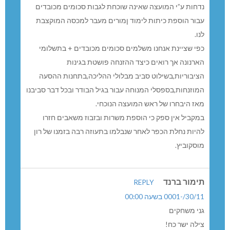
נדחות ע”י המועצה שאינה שוכחת לגבות סכומים מכובדים
עבור הוספת כיתות לימוד ןמורים מעבר למכסה המוקצבת
לנו.
כפי שציינת אנחנו משלמים סכומים מכובדים + בתשלומי
הארנונה אך רואים כיצד ההזנחה פושטת בגינות
הציבוריות,בשילוט סביב מבלולי ההליכה,בתחנות ההסעה
המוזנחות,בספסלי המנוחה עבור בגיל הבודר ובכל דבר סביבנו
מאז היבחרו של ראש המועצה הנוכחי.
במקביל אין ספק כי הוספת משרות ובזבוז משאבים חזרו
להיות נחלת הכפר לאחר שנבלמו בתעוזה רבה בזמנו של רון
מוסקוביץ.
תימור ברנד
REPLY
30/11/-0001 בשעה 00:00
גני משחקים
צילה ישר כח!