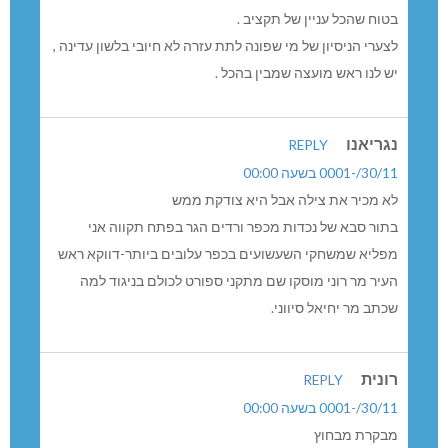
בטוח שהכל עניין של תקציב .
לצערי הניסיון של מי שפונה לתת עזרה לא חיובי בלשון עדינה ,
יש לנו ראש מועצה שמבין בהכל .
נגריאנו
REPLY
30/11/-0001 בשעה 00:00
לא מכיר את צילה אבל היא צודקת ממש
בתור סבא של נכדות מכפר ורדים הגר בפתח תקווה אני
מפליא שמשחקי השעשועים בכפר עלובים ביותר-דווקא ראש
העיר מר רוני מוסקו שם מתקני ספורט לכולם בניגוד למה
שכתב מר יחיאל סיווני.
רונית
REPLY
30/11/-0001 בשעה 00:00
מבקרת מבחוץ