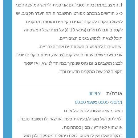
1. המצב באמת בלתי נסבל. גם אני פניתי לראש המועצה לפני
כ- 5 חודשים במכתב מפורט. התשובה היתה העדר תקציב. יש
לפעול בהקדם לשיקום הגנים הקיימים והוספת מתקנים
לקטנים וגם לגדולים (גילאי 6-10) על מנת שכל המשפחה
תוכל לצאת ולנפוש בגנים הציבוריים.
יש חשיבות למפגשים השכונתיים אחר הצהריים.
אני הצעתי שאת עבודות השיקום (צביעה, תיקונים קלים) יוכלו
לבצע תושבים ביום גיוס שנערוך במיוחד לנושא, ואז ישאר
תקציב לרכישת מתקנים חדשים וכד’.
אורח/ת
REPLY
30/11/-0001 בשעה 00:00
ראש מועצה שעונה לגופו של אדם
ולא לגופו של מקרה/בעיה/תופעה , או שאין לו תשובה טובה ,
או שהוא לא יודע / מבין בפתרונות .
במקרה שלנו אין לו פשוט יכולת ניהולית מספקת ולכן הוא