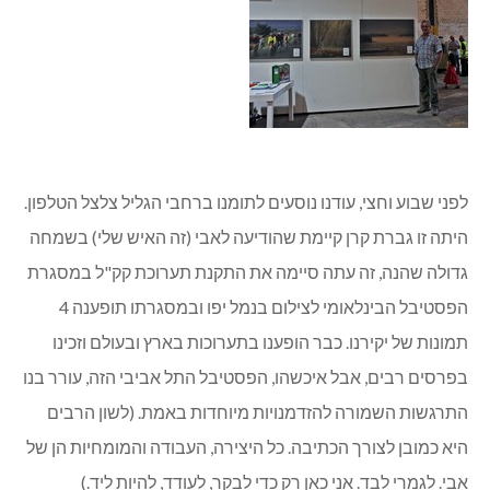
לפני שבוע וחצי, עודנו נוסעים לתומנו ברחבי הגליל צלצל הטלפון.
היתה זו גברת קרן קיימת שהודיעה לאבי (זה האיש שלי) בשמחה
גדולה שהנה, זה עתה סיימה את התקנת תערוכת קק"ל במסגרת
הפסטיבל הבינלאומי לצילום בנמל יפו ובמסגרתו תופענה 4
תמונות של יקירנו. כבר הופענו בתערוכות בארץ ובעולם וזכינו
בפרסים רבים, אבל איכשהו, הפסטיבל התל אביבי הזה, עורר בנו
התרגשות השמורה להזדמנויות מיוחדות באמת. (לשון הרבים
היא כמובן לצורך הכתיבה. כל היצירה, העבודה והמומחיות הן של
אבי. לגמרי לבד. אני כאן רק כדי לבקר, לעודד, להיות ליד.)