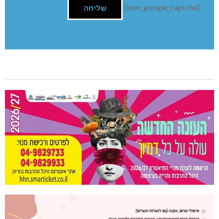
[bws_google_captcha]