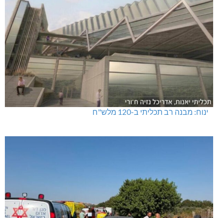
ינוח: מבנה רב תכליתי ב-120 מלש"ח