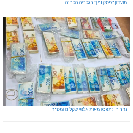
מועדון "פסק זמן" בגלריה הלבנה
נהריה: נתפסו מאות אלפי שקלים ומט"ח