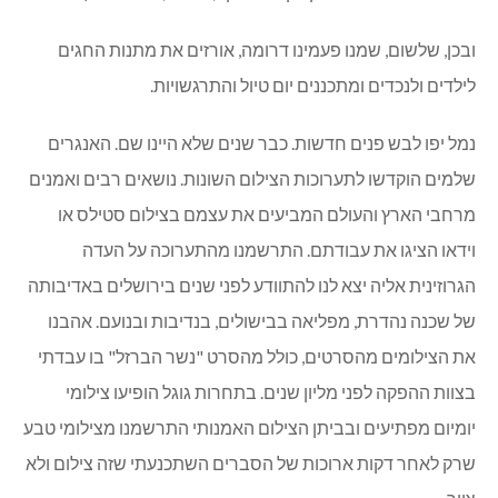
ובכן, שלשום, שמנו פעמינו דרומה, אורזים את מתנות החגים
לילדים ולנכדים ומתכננים יום טיול והתרגשויות.
נמל יפו לבש פנים חדשות. כבר שנים שלא היינו שם. האנגרים
שלמים הוקדשו לתערוכות הצילום השונות. נושאים רבים ואמנים
מרחבי הארץ והעולם המביעים את עצמם בצילום סטילס או
וידאו הציגו את עבודתם. התרשמנו מהתערוכה על העדה
הגרוזינית אליה יצא לנו להתוודע לפני שנים בירושלים באדיבותה
של שכנה נהדרת, מפליאה בבישולים, בנדיבות ובנועם. אהבנו
את הצילומים מהסרטים, כולל מהסרט "נשר הברזל" בו עבדתי
בצוות ההפקה לפני מליון שנים. בתחרות גוגל הופיעו צילומי
יומיום מפתיעים ובביתן הצילום האמנותי התרשמנו מצילומי טבע
שרק לאחר דקות ארוכות של הסברים השתכנעתי שזה צילום ולא