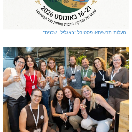
מעלות-תרשיחא: פסטיבל "באגליל - שכנים"