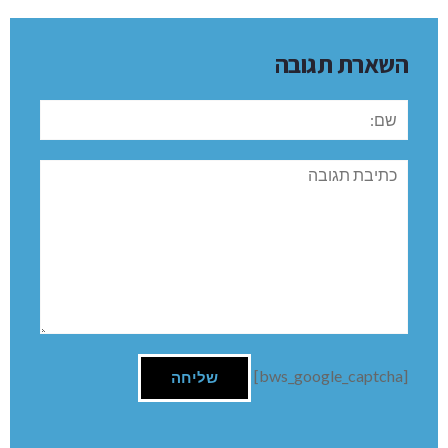
השארת תגובה
שם:
תגובה
[bws_google_captcha]