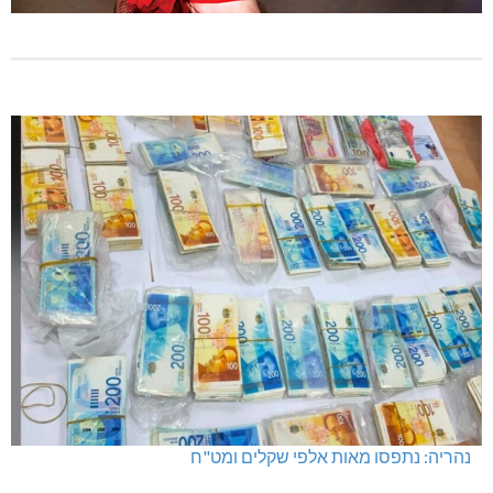
נהריה: נתפסו מאות אלפי שקלים ומט"ח