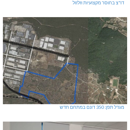
דו"צ בחוסר מקצועיות וזלזול
מגדל תפן: 350 דונם במתחם חדש