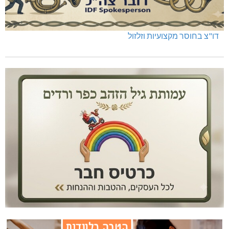
דו"צ בחוסר מקצועיות וזלזול