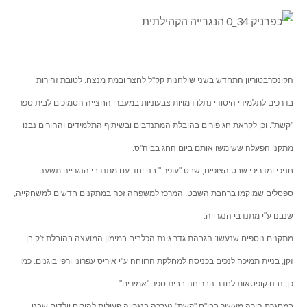
הקונסרבטוריון התחדש בשני שולחנות קק"ל לחצר ובמת מנצח. לטובת זהירות
בדרכים לתלמידי היסודי נתלו דמויות צבעוניות במעברי החצייה הסמוכים לבית ספר
"קשת". וכן לקראת חג פורים בהובלת המתנדבים ובשיתוף התלמידים וההורים נבנו
מתקני הפעלה ששימשו אותם ביום החג בביה"ס.
חניכי ומדריכי שבט הצופים, שבט "עופר " בנו יחד עם מתנדבי הנגרייה תשעה
ספסלים שמוקמו ברחבת השבט. המרכז למשפחה זכה במתקנים חדשים למשחקייה,
שנבנו ע"י מתנדבי הנגרייה.
מתקנים נוספים שנעשו: הגבהת גדר גינת הכלבים במימון המועצה בהובלת ז'ק בן
זקן, בניית תמיכה לנכים בכניסה למחלקת הרווחה ע"י איריס עפרוני ורפי בוגנים. כמו
כן, נבנו קופסאות לחדר הבריחה בבית ספר "אמירים".
במסגרת הורה מעשיר בבי"ס "קשת" נערכה בנגרייה פעילות להורים וילדים שבנו