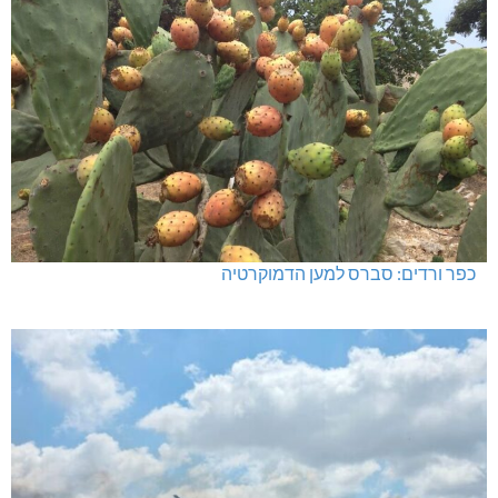
כפר ורדים: סברס למען הדמוקרטיה