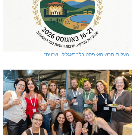
מעלות-תרשיחא: פסטיבל "באגליל - שכנים"