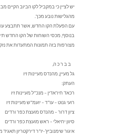
יש לציין כי במקביל לקו הביוב הקיים מ
מהגלישות נובע מכך.
עם הפעלת הקו החדש, אשר תתבצע עוד כ
בנוסף, מכסי השוחות של הקו החדש תינע
מצורפות בזה תמונות המתעדות את נזקי
ב ב ר כ ה,
גל מעיין,
מהנדס מעיינות זיו
העתק:
רכאד חיראדין – מנכ"ל מעיינות זיו
רועי גנוט – עו"ד – יועמ"ש מעיינות זיו
ציון דרור – מהנדס מועצת כפר ורדים
סיוון יחיאלי – ראש מועצת כפר ורדים
איגור שימנוביץ’-יו"ר דירקטריון תאגיד מע