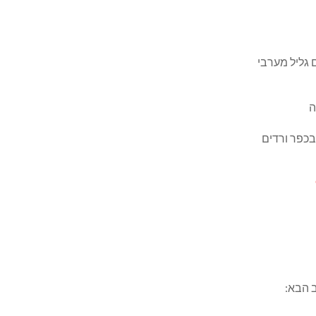
 גליל מערבי
ה
 הבא: