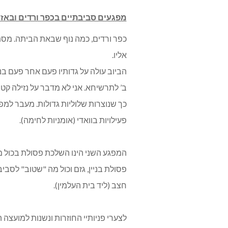
מפגעים סביבתיים בכפר ורדים ובאזו
כפר ורדים, כמה נוף שבאת הביתה. מסת
אליו.
הביוב עולה על גדותיו פעם אחר פעם בנ
ב’ לתרשיחא. אני לא מדבר על נזילה קט
כך שנוצרות שלוליות גדולות. מעבר למפ
פעילויות בוואדי (אומניות לחימה).
המפגע השני הינו השלכת פסולת בכול 
פסולת בניין, גזם וכול מה "שטוב" לסב
חצב (ליד בית העלמין).
לצערי פניותיי החוזרות ונשנות למועצה 