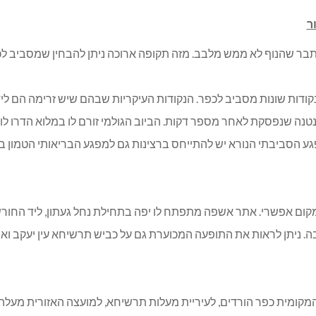
ר
בר שהנוף לא ממש מלבב. מזה תקופה ארוכה ניתן להבחין שמסביב לכ
קודות שונות מסביב לכפר. הנקודות העיקריות שבהם שיש זרימה הם לי
נטנה שנפסקת לאחר מספר דקות. הביוב הגולמי זורם לו במלוא הדרו לוא
גע הסביבתי הנורא יש להתייחס ברצינות גם למפגע הבריאותי הטמון ב
מקום אפשרי. אתר אשפה מתפתח לו יפה בתחילת נחל געתון, ליד החור
יבה. ניתן לראות את התופעה המכוערת גם על כביש תרשיחא עין יעקב וא
המקומית כפר הורדים, לעיריית מעלות תרשיחא, למועצה האזורית מעלה יוס