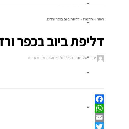
אינדקס העסקים
ראשי
»
חדשות
»
דליפת ביוב בכפר ורדים
ניחומים
דליפת ביוב בכפר ורד
אלפון
צור קשר
עודד שלומות
26/06/2011
11:30
אין תגובות
לוח מודעות קהילתי
ברכות
Facebook
WhatsApp
Email