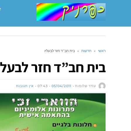
ד
ראשי
»
חדשות
»
בית חב”ד חזר לבעליו
בית חב”ד חזר לבעלי
עודד שלומות
05/04/2011
07:43
אין תגובות