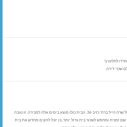
דו לחלוטין!
ם שכר-דירה.
עמיחי מרינובסקי עבר זמנית לגור ביחידת הדיור בביתה של שרה הייל ברח’ כזיב 36. הבית כולו מוצע בימים אלה למכירה. זו טובה
 שם זמנית ומחפש לשכור בית גדול יותר, בו יוכל להקים מחדש את בית