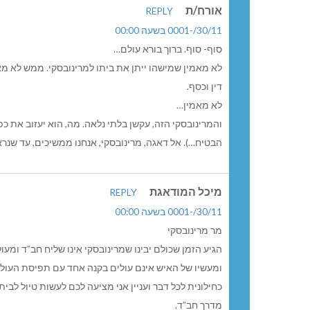
אורח/ת
REPLY
30/11/-0001 בשעה 00:00
סוף- סוף. ברוך בורא עולם…
לא מאמין שמישהו ייתן את ביתו למרינובסקי. ממש לא מא
דין וכסף.
לא מאמין…
והמרינובסקי הזה, עקשן בלתי נלאה. מה, הוא יעזוב את כפר
הבטיח…). אל דאגה, מרינובסקי, אנחנו ממשיכים, עד שנרא
מיכל המודאגת
REPLY
30/11/-0001 בשעה 00:00
מר מרינובסקי
הגיע הזמן שכולם יבינו שמרינובסקי אינו שליח חב”ד ומ
ומעשיו של האיש אינם עולים בקנה אחד עם תפיסת העול
כחילונית לכל דבר ועניין אני מציעה לכם לעשות טיול לבי
מדרך חב”ד.