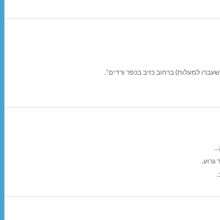
ברו למעלות) ברחוב כזיב בכפר ורדים”.
…
גרוע.