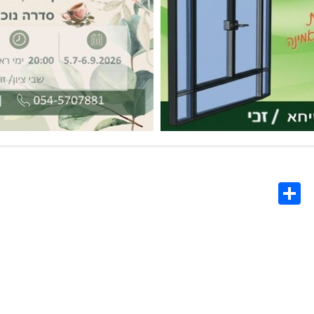
Share
Co
L