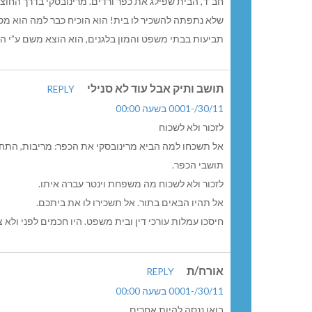
חב”ד, הבית שפילג את כפר ורדים. מרינובסקי בדרך החוצה, 
שלא נתפתה להשכיר לו בית! הוא הוכיח כבר למה הוא מסו
תביעות בבתי משפט והמון בלגנים, הוא הוצא משם ע”י ההו
תושב ותיק אבל עוד לא סנילי
REPLY
30/11/-0001 בשעה 00:00
לזכור ולא לשכוח
אל תשכחו למה הביא מרינובסקי את הכפר: מריבות, התחרדו
תושבי הכפר.
לזכור ולא לשכוח מה משפחת וינטר עברה איתו.
אל תהיו הבאים בתור. אל תשכירו לו את ביתכם.
חיסכו עמלות עורכי דין ובית משפט. היו חכמים לפני ולא צ
אורח/ת
REPLY
30/11/-0001 בשעה 00:00
בואו ננסה להיות אחרים