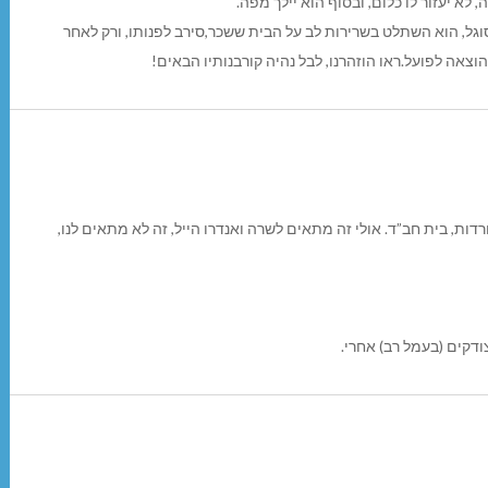
לא יעזור לו כלום, ובסוף הוא יילך מפה.
גל, הוא השתלט בשרירות לב על הבית ששכר,סירב לפנותו, ורק לאחר
צאה לפועל.ראו הוזהרנו, לבל נהיה קורבנותיו הבאים!
ת, בית חב”ד. אולי זה מתאים לשרה ואנדרו הייל, זה לא מתאים לנו,
ודקים (בעמל רב) אחרי.