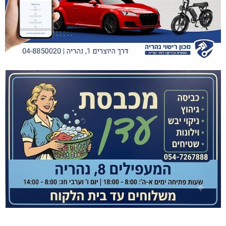
דו"צ בחוסר מקצועיות וזלזול