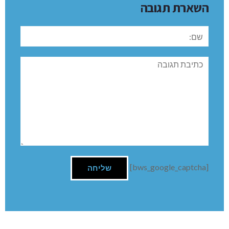
תרבות הצריכה
אכן גאה העיר נהריה על מתחם צרכני נוסף. עיירה כפרית
בצפונה של הארץ הופכת להיות סמל של הישראלי הממוסחר
הצפוף, הפקוק. הייתי מצפה שבמקום מתחם מהסוג הזה
יקום מרכז תרבות ופנאי שכל כך חסר בפינה הזו.
השארת תגובה
שם:
תגובה