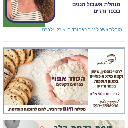
מנהלת אשכול גנים כפר ורדים: אורלי גלברט