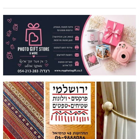
[bws_google_captcha]