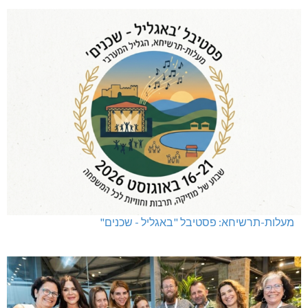
מעלות-תרשיחא: פסטיבל "באגליל - שכנים"