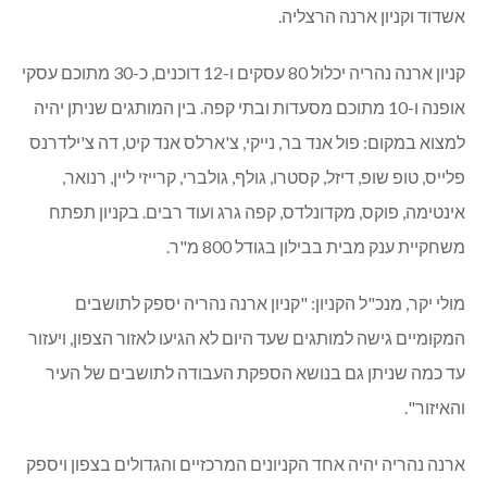
ארנה סטאר גרופ, בשליטתו של איש העסקים מרקוס ובר,
פותחת את קניון ארנה נהריה ביום שלישי, 9.6.2015.
קניון ארנה נהריה הוא השלישי בבעלות חברת ארנה סטאר גרופ,
והוא יצטרף למרכזי הקניות הוותיקים של החברה – סטאר סנטר
אשדוד וקניון ארנה הרצליה.
קניון ארנה נהריה יכלול 80 עסקים ו-12 דוכנים, כ-30 מתוכם עסקי
אופנה ו-10 מתוכם מסעדות ובתי קפה. בין המותגים שניתן יהיה
למצוא במקום: פול אנד בר, נייקי, צ'ארלס אנד קיט, דה צ'ילדרנס
פלייס, טופ שופ, דיזל, קסטרו, גולף, גולברי, קרייזי ליין, רנואר,
אינטימה, פוקס, מקדונלדס, קפה גרג ועוד רבים. בקניון תפתח