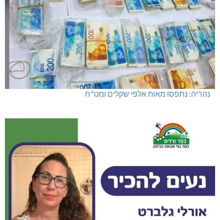
מועדון "פסק זמן" בגלריה הלבנה
נהריה: נתפסו מאות אלפי שקלים ומט"ח