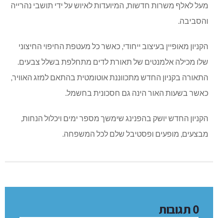
משחקיית ענק מבית בבילון בגודל 800 מ"ר.
מולי יקר, מנכ"ל הקניון: "קניון ארנה נהריה יספק לתושבים
המקומיים גישה למותגים שעד היום לא הגיעו לאזור הצפון, ויעזור
עד כמה שניתן גם בנושא הספקת העבודה לתושבים של העיר
והאיזור".
ארנה נהריה יהיה אחד הקניונים המרכזיים והגדולים בצפון ויספק
מעל לאלף משרות חדשות, המיועדות לאיוש על ידי תושבי נהרייה
והסביבה.
הקניון מאופיין בעיצוב ייחודי, כאשר כל מעטפת החיפוי החיצוני
שלו מכילה אלמנטים של תאורת לדים מתחלפת בשלל צבעים.
התאורה בקניון החדש מתכווננת אוטומטית בהתאם למזג האוויר,
כאשר בשעות האור הינה גם חסכונית בחשמל.