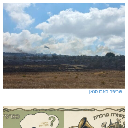
כפר ורדים: סברס למען הדמוקרטיה