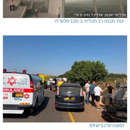
ינוח: מבנה רב תכליתי ב-120 מלש"ח
תאונה על כביש 89