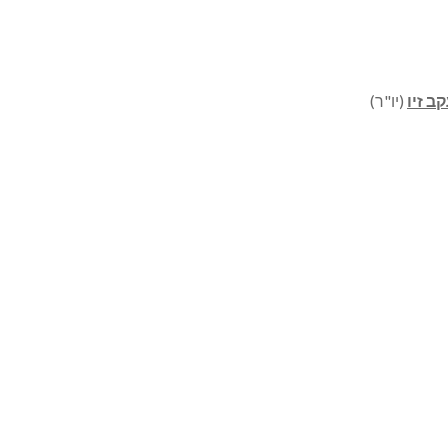
ב זיו
(יו"ר)