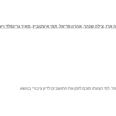
ה ארז, צילה שנהר, אהרון פריאל, תמי איצקוביץ, מאיר גרינפלד ויעק
. לפי הצעתו סוכם לזמן את התושבים לדיון ציבורי בנושא.