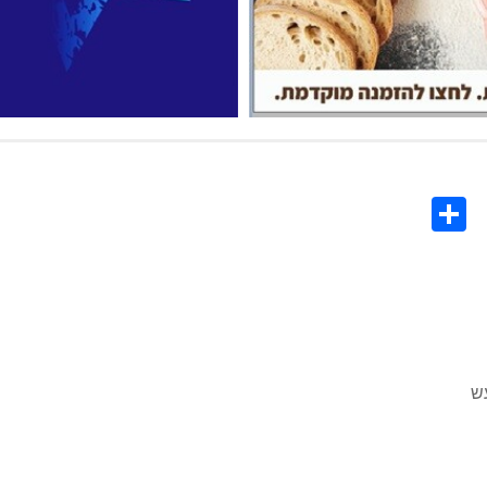
Share
Co
L