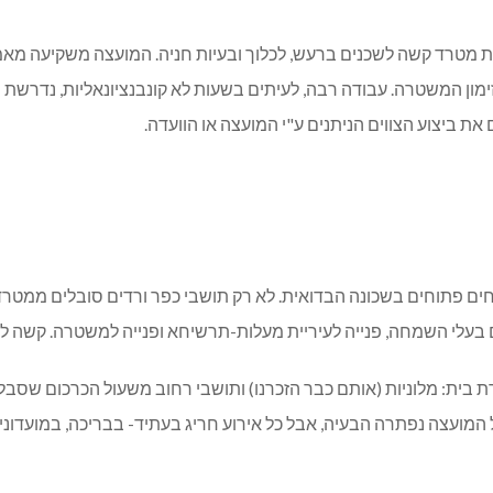
ת מטרד קשה לשכנים ברעש, לכלוך ובעיות חניה. המועצה משקיעה מאמצי
בזימון המשטרה. עבודה רבה, לעיתים בשעות לא קונבנציונאליות, נדרשת
ת ביצוע הצווים הניתנים ע"י המועצה או הוועדה.
ם פתוחים בשכונה הבדואית. לא רק תושבי כפר ורדים סובלים ממטרד
 בעלי השמחה, פנייה לעיריית מעלות-תרשיחא ופנייה למשטרה. קשה 
 בית: מלוניות (אותם כבר הזכרנו) ותושבי רחוב משעול הכרכום שסבלו
 המועצה נפתרה הבעיה, אבל כל אירוע חריג בעתיד- בבריכה, במועדוני