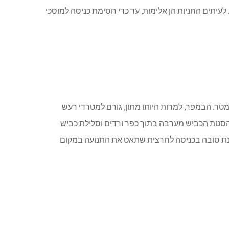
לעיתים החניות הן אלימות, עד כדי חסימת כניסה למוסכי
מפר מותקן על כביש ינוח כ-30 מטר לפני הפניה לרחוב חרצית מכוון הכפר, מול ביתו של עודד רוט. המרחק מהבית לכביש כ-7 מטר. הבמפר, למרות היותו מתון, גורם למטרדי רעש
 מינוח. תוכניות עתידיות להסטת הכביש מערבה בתוך כפר ורדים וסלילת כביש
התקנת סובה בכניסה לחרצית שתאט את התנועה במקום