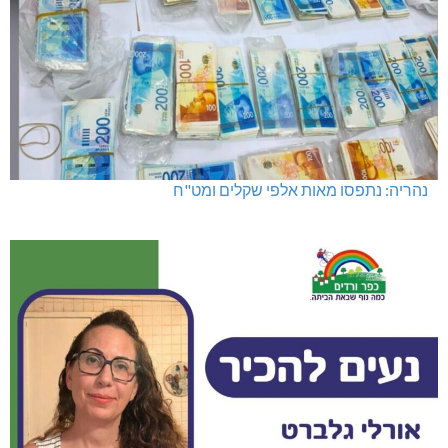
נהריה: נתפסו מאות אלפי שקלים ומט"ח