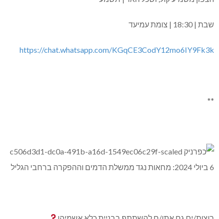
שבת | 18:30 | צומת עמיעד
https://chat.whatsapp.com/KGqCE3CodY12mo6IY9Fk3k
**
רוצות/ים גם אתן/ם להשתתף בבניית כלא אשמיהו