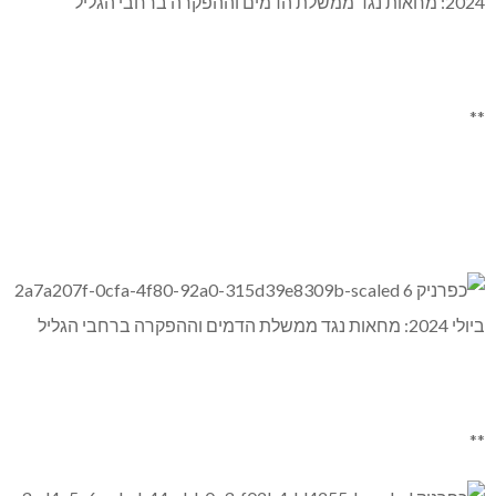
**
**