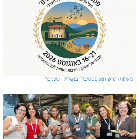
מעלות-תרשיחא: פסטיבל "באגליל - שכנים"