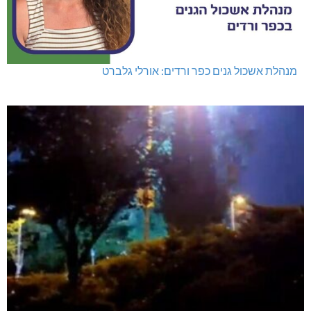
מנהלת אשכול גנים כפר ורדים: אורלי גלברט