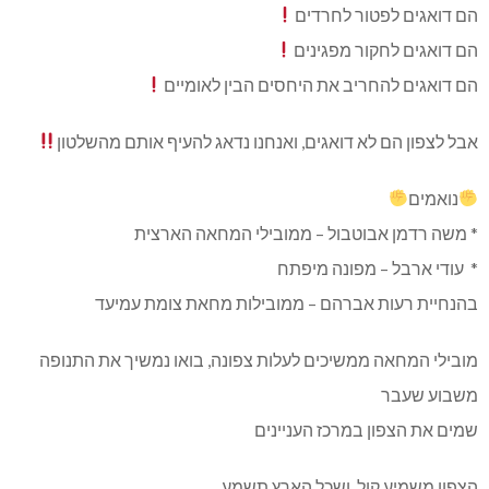
הם דואגים לפטור לחרדים
הם דואגים לחקור מפגינים
הם דואגים להחריב את היחסים הבין לאומיים
אבל לצפון הם לא דואגים, ואנחנו נדאג להעיף אותם מהשלטון
נואמים
* משה רדמן אבוטבול – ממובילי המחאה הארצית
* ⁠ עודי ארבל – מפונה מיפתח
בהנחיית רעות אברהם – ממובילות מחאת צומת עמיעד
מובילי המחאה ממשיכים לעלות צפונה, בואו נמשיך את התנופה
משבוע שעבר
שמים את הצפון במרכז העניינים
הצפון משמיע קול, ושכל הארץ תשמע