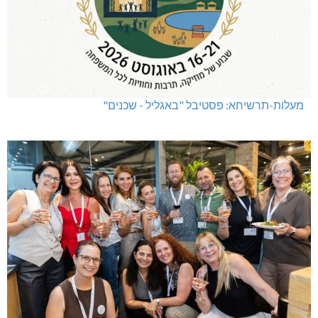
מעלות-תרשיחא: פסטיבל "באגליל - שכנים"