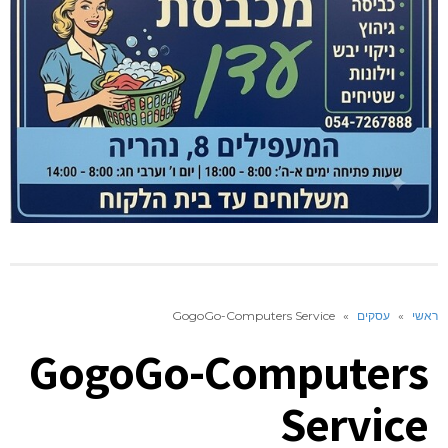
ראשי
»
עסקים
»
GogoGo-Computers Service
GogoGo-Computers
Service