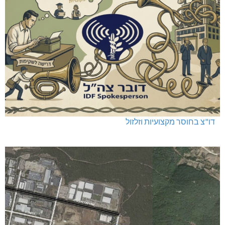
דו"צ בחוסר מקצועיות וזלזול