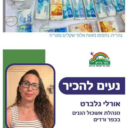
נהריה: נתפסו מאות אלפי שקלים ומט"ח