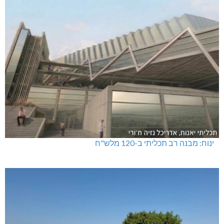
ינוח: מבנה רב תכליתי ב-120 מלש"ח