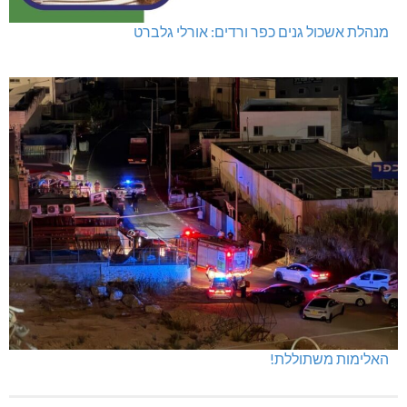
מנהלת אשכול גנים כפר ורדים: אורלי גלברט
האלימות משתוללת!