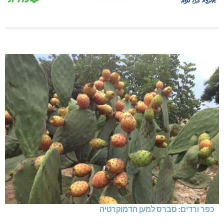
כפר ורדים: סברס למען הדמוקרטיה