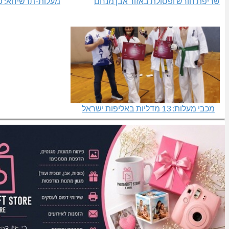
שריפת חורש ופסולת באזור אבן מנחם
מעלות-תרשיחא: פס
מכבי מעלות: 13 מדליות באליפות ישראל