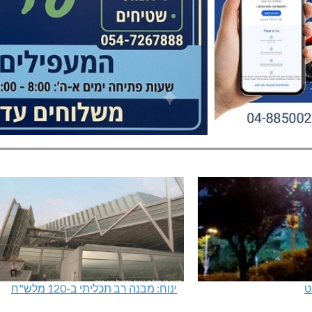
ט
ינוח: מבנה רב תכליתי ב-120 מלש"ח