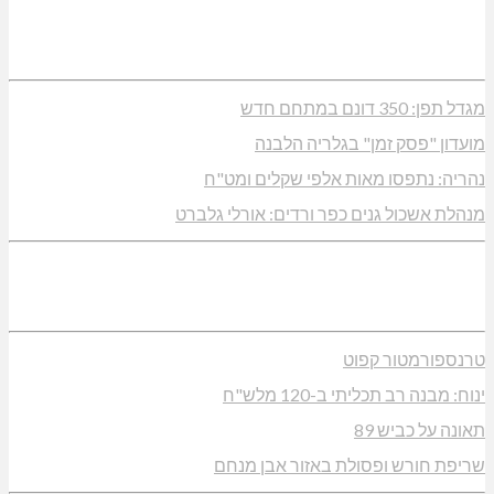
מגדל תפן: 350 דונם במתחם חדש
מועדון "פסק זמן" בגלריה הלבנה
נהריה: נתפסו מאות אלפי שקלים ומט"ח
מנהלת אשכול גנים כפר ורדים: אורלי גלברט
טרנספורמטור קפוט
ינוח: מבנה רב תכליתי ב-120 מלש"ח
תאונה על כביש 89
שריפת חורש ופסולת באזור אבן מנחם