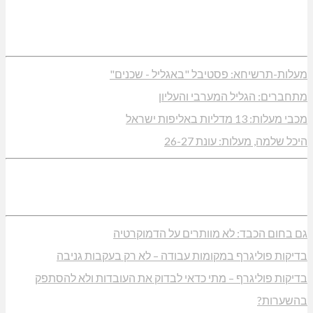
מעלות-תרשיחא: פסטיבל "באגליל - שכנים"
מתחברים: הגליל המערבי והעליון
מכבי מעלות: 13 מדליות באליפות ישראל
היכל שלמה, מעלות: עונת 26-27
גם בחום הכבד: לא מוותרים על הדמוקרטיה
בדיקות פוליגרף במקומות עבודה – לא רק בעקבות גניבה
בדיקות פוליגרף – מתי כדאי לבדוק את העובדות ולא להסתפק
בהשערות?