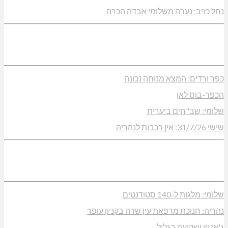
נחל כזיב: נערה משלומי אבדה הכרה
כפר ורדים: המצא מנוחה נכונה
הכפר-בוס לאן
שלומי: שב"חים ביערית
שישי 31/7/26: אין רכבות לנהריה
שלומי: מלגות ל-140 סטודנטים
נהריה: חנוכת מרפאת עין שרה בקניון עופר
ג'אז יין ושקיעה בגליל