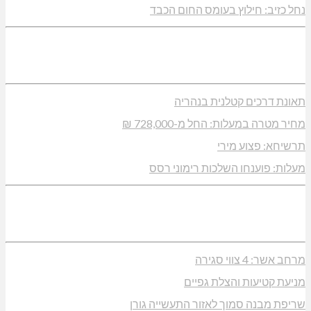
נחל כזיב: חילוץ בעומס החום הכבד
תאונת דרכים קטלנית בנהריה
מחיר מטרה במעלות: החל מ-728,000 ₪
תרשיחא: פצוע מירי
מעלות: פוענחו השלכות רימוני רסס
מרחב אשר: 4 צווי סגירה
מניעת קטיעות והצלת גפיים
שריפת מבנה סמוך לאזור התעשייה גורן