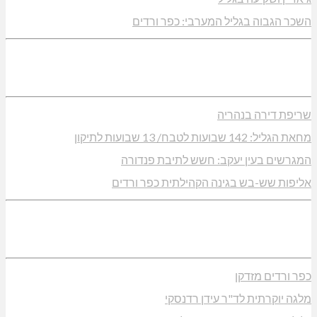
השכר הגבוה בגליל המערבי: כפר ורדים
שריפת דירה בנהריה
מחאת הגליל: 142 שבועות לטבח/ 13 שבועות לתיקון
המגרשים בעין יעקב: חשש לתיבת פנדורה
אליפות שש-בש בגינה הקהילתית כפר ורדים
כפר ורדים מזדקן
מלגה יוקרתית לד"ר עידן רדנסקי