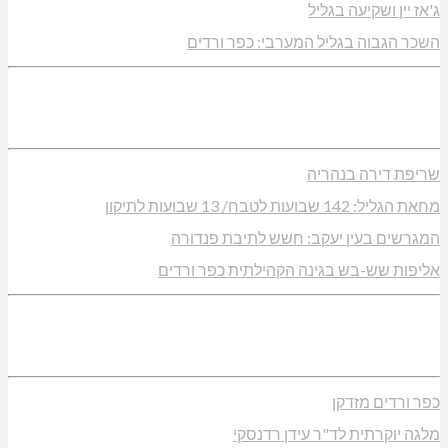
ג'אז יין ושקיעה בגליל
השכר הגבוה בגליל המערבי: כפר ורדים
שריפת דירה בנהריה
מחאת הגליל: 142 שבועות לטבח/ 13 שבועות לתיקון
המגרשים בעין יעקב: חשש לתיבת פנדורה
אליפות שש-בש בגינה הקהילתית כפר ורדים
כפר ורדים מזדקן
מלגה יוקרתית לד"ר עידן רדנסקי