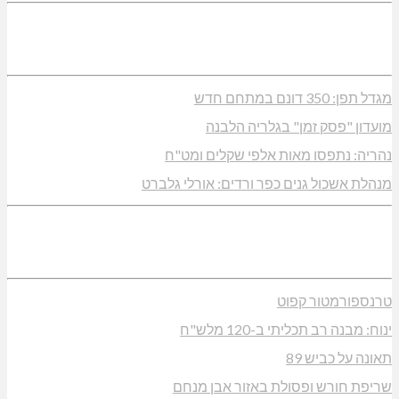
מגדל תפן: 350 דונם במתחם חדש
מועדון "פסק זמן" בגלריה הלבנה
נהריה: נתפסו מאות אלפי שקלים ומט"ח
מנהלת אשכול גנים כפר ורדים: אורלי גלברט
טרנספורמטור קפוט
ינוח: מבנה רב תכליתי ב-120 מלש"ח
תאונה על כביש 89
שריפת חורש ופסולת באזור אבן מנחם