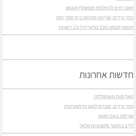
מאה ימים להחלפת ממשלת האסון
כפר ורדים: שריפה מתחת בית ספר תפן
תנופה לצפון: 220 מלש"ח ל-23 רשויות
חדשות אחרונות
האלימות משתוללת!
כפר ורדים: סברס למען הדמוקרטיה
שריפה באבו סנאן
דו"צ בחוסר מקצועיות וזלזול