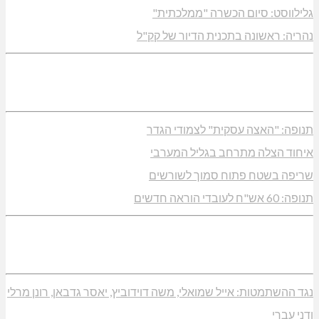
גלילווסט: סיום הכשרה "ממלכתית"
נהריה: ראשונה בתכנית הדיור של קק"ל
תנופה: "האצה עסקית" לצמודי הגדר
איחוד הצלה מתרחב בגליל המערבי
שריפה בשטח פתוח סמוך לשורשים
תנופה: 60 אש"ח לעובדי הוראה חדשים
נגד ההשתמטות: אייל שמואלי, משה דוידוביץ, יאסר גדבאן, רונן מרלי
ודני עברי