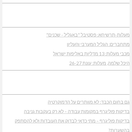
מעלות-תרשיחא: פסטיבל "באגליל - שכנים"
מתחברים: הגליל המערבי והעליון
מכבי מעלות: 13 מדליות באליפות ישראל
היכל שלמה, מעלות: עונת 26-27
גם בחום הכבד: לא מוותרים על הדמוקרטיה
בדיקות פוליגרף במקומות עבודה – לא רק בעקבות גניבה
בדיקות פוליגרף – מתי כדאי לבדוק את העובדות ולא להסתפק
בהשערות?