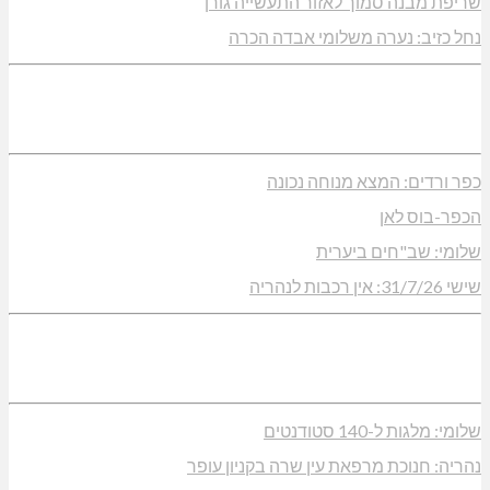
שריפת מבנה סמוך לאזור התעשייה גורן
נחל כזיב: נערה משלומי אבדה הכרה
כפר ורדים: המצא מנוחה נכונה
הכפר-בוס לאן
שלומי: שב"חים ביערית
שישי 31/7/26: אין רכבות לנהריה
שלומי: מלגות ל-140 סטודנטים
נהריה: חנוכת מרפאת עין שרה בקניון עופר