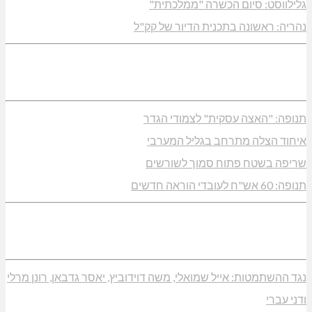
גלילווסט: סיום הכשרה "ממלכתית"
נהריה: ראשונה בתכנית הדיור של קק"ל
תנופה: "האצה עסקית" לצמודי הגדר
איחוד הצלה מתרחב בגליל המערבי
שריפה בשטח פתוח סמוך לשורשים
תנופה: 60 אש"ח לעובדי הוראה חדשים
נגד ההשתמטות: אייל שמואלי, משה דוידוביץ, יאסר גדבאן, רונן מרלי
ודני עברי