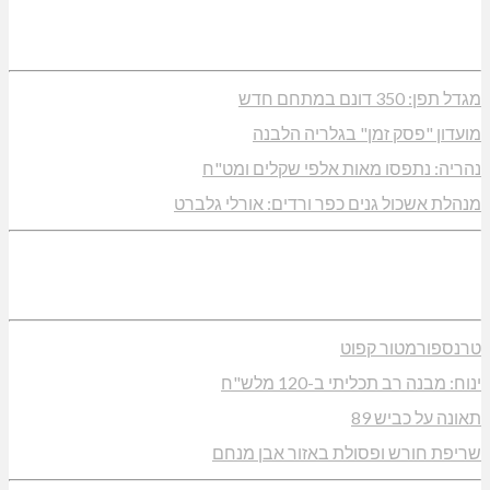
מגדל תפן: 350 דונם במתחם חדש
מועדון "פסק זמן" בגלריה הלבנה
נהריה: נתפסו מאות אלפי שקלים ומט"ח
מנהלת אשכול גנים כפר ורדים: אורלי גלברט
טרנספורמטור קפוט
ינוח: מבנה רב תכליתי ב-120 מלש"ח
תאונה על כביש 89
שריפת חורש ופסולת באזור אבן מנחם