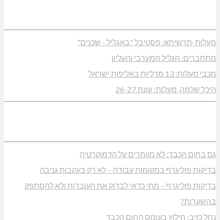
מעלות-תרשיחא: פסטיבל "באגליל - שכנים"
מתחברים: הגליל המערבי והעליון
מכבי מעלות: 13 מדליות באליפות ישראל
היכל שלמה, מעלות: עונת 26-27
גם בחום הכבד: לא מוותרים על הדמוקרטיה
בדיקות פוליגרף במקומות עבודה – לא רק בעקבות גניבה
בדיקות פוליגרף – מתי כדאי לבדוק את העובדות ולא להסתפק
בהשערות?
נחל כזיב: חילוץ בעומס החום הכבד