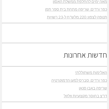
מאה ימים להחלפת ממשלת האסון
כפר ורדים: שריפה מתחת בית ספר תפן
תנופה לצפון: 220 מלש"ח ל-23 רשויות
חדשות אחרונות
האלימות משתוללת!
כפר ורדים: סברס למען הדמוקרטיה
שריפה באבו סנאן
דו"צ בחוסר מקצועיות וזלזול