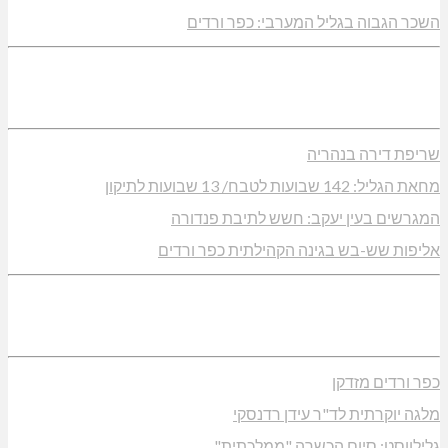
השכר הגבוה בגליל המערבי: כפר ורדים
שריפת דירה בנהריה
מחאת הגליל: 142 שבועות לטבח/ 13 שבועות לתיקון
המגרשים בעין יעקב: חשש לתיבת פנדורה
אליפות שש-בש בגינה הקהילתית כפר ורדים
כפר ורדים מזדקן
מלגה יוקרתית לד"ר עידן רדנסקי
גלילווסט: סיום הכשרה "ממלכתית"