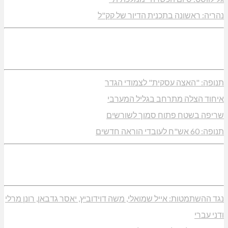
נהריה: ראשונה בתכנית הדיור של קק"ל
תנופה: "האצה עסקית" לצמודי הגדר
איחוד הצלה מתרחב בגליל המערבי
שריפה בשטח פתוח סמוך לשורשים
תנופה: 60 אש"ח לעובדי הוראה חדשים
נגד ההשתמטות: אייל שמואלי, משה דוידוביץ, יאסר גדבאן, רונן מרלי
ודני עברי