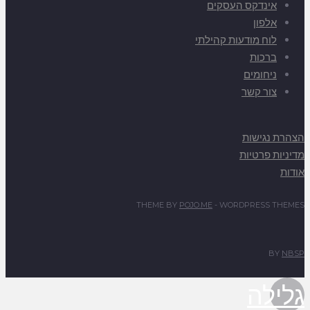
אינדקס העסקים
אלפון
לוח מודעות קהילתי
ברכות
ניחומים
צור קשר
הצהרת נגישות
מדיניות פרטיות
אודות
THEME BY
POJO.ME
- WORDPRESS THEMES
BY
NBSP
גלילה