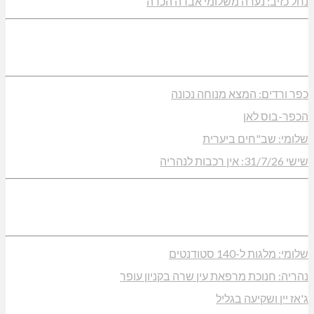
נחל כזיב: נערה משלומי אבדה הכרה
כפר ורדים: המצא מנוחה נכונה
הכפר-בוס לאן
שלומי: שב"חים ביערית
שישי 31/7/26: אין רכבות לנהריה
שלומי: מלגות ל-140 סטודנטים
נהריה: חנוכת מרפאת עין שרה בקניון עופר
ג'אז יין ושקיעה בגליל