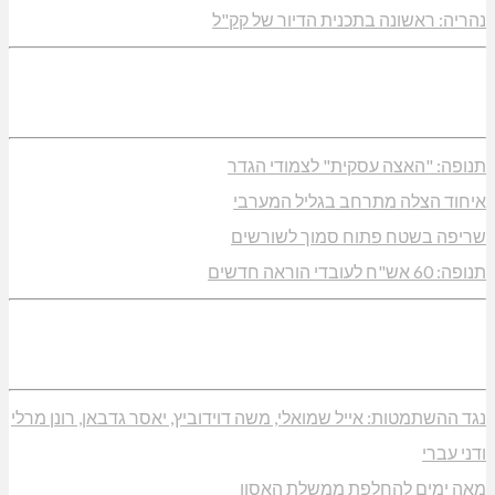
נהריה: ראשונה בתכנית הדיור של קק"ל
תנופה: "האצה עסקית" לצמודי הגדר
איחוד הצלה מתרחב בגליל המערבי
שריפה בשטח פתוח סמוך לשורשים
תנופה: 60 אש"ח לעובדי הוראה חדשים
נגד ההשתמטות: אייל שמואלי, משה דוידוביץ, יאסר גדבאן, רונן מרלי
ודני עברי
מאה ימים להחלפת ממשלת האסון