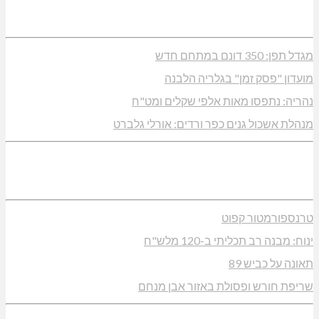
מגדל תפן: 350 דונם במתחם חדש
מועדון "פסק זמן" בגלריה הלבנה
נהריה: נתפסו מאות אלפי שקלים ומט"ח
מנהלת אשכול גנים כפר ורדים: אורלי גלברט
טרנספורמטור קפוט
ינוח: מבנה רב תכליתי ב-120 מלש"ח
תאונה על כביש 89
שריפת חורש ופסולת באזור אבן מנחם