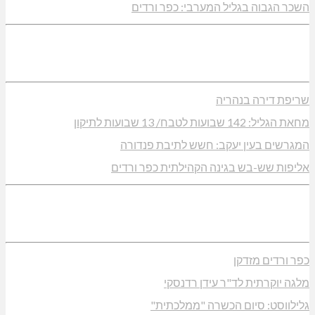
השכר הגבוה בגליל המערבי: כפר ורדים
שריפת דירה בנהריה
מחאת הגליל: 142 שבועות לטבח/ 13 שבועות לתיקון
המגרשים בעין יעקב: חשש לתיבת פנדורה
אליפות שש-בש בגינה הקהילתית כפר ורדים
כפר ורדים מזדקן
מלגה יוקרתית לד"ר עידן רדנסקי
גלילווסט: סיום הכשרה "ממלכתית"