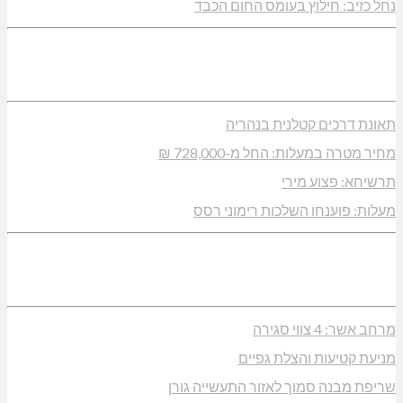
נחל כזיב: חילוץ בעומס החום הכבד
תאונת דרכים קטלנית בנהריה
מחיר מטרה במעלות: החל מ-728,000 ₪
תרשיחא: פצוע מירי
מעלות: פוענחו השלכות רימוני רסס
מרחב אשר: 4 צווי סגירה
מניעת קטיעות והצלת גפיים
שריפת מבנה סמוך לאזור התעשייה גורן