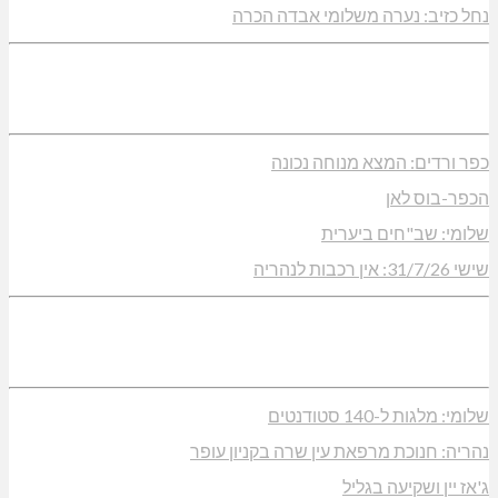
נחל כזיב: נערה משלומי אבדה הכרה
כפר ורדים: המצא מנוחה נכונה
הכפר-בוס לאן
שלומי: שב"חים ביערית
שישי 31/7/26: אין רכבות לנהריה
שלומי: מלגות ל-140 סטודנטים
נהריה: חנוכת מרפאת עין שרה בקניון עופר
ג'אז יין ושקיעה בגליל