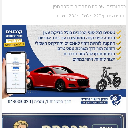
כפר ורדים: שריפה מתחת בית ספר תפן
תנופה לצפון: 220 מלש"ח ל-23 רשויות