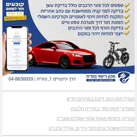
מגדל תפן: 350 דונם במתחם חדש
מועדון "פסק זמן" בגלריה הלבנה
נהריה: נתפסו מאות אלפי שקלים ומט"ח
מנהלת אשכול גנים כפר ורדים: אורלי גלברט