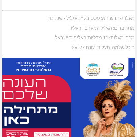
מעלות-תרשיחא: פסטיבל "באגליל - שכנים"
מתחברים: הגליל המערבי והעליון
מכבי מעלות: 13 מדליות באליפות ישראל
היכל שלמה, מעלות: עונת 26-27