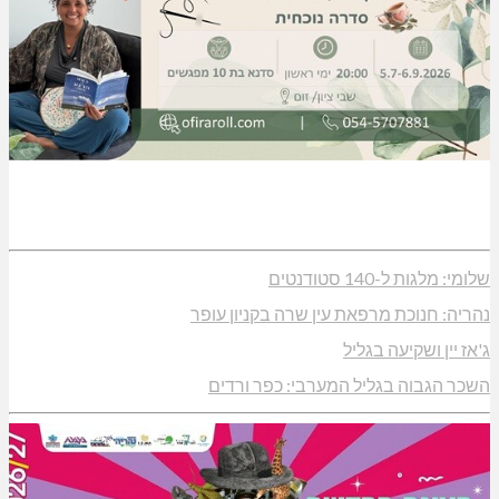
שלומי: מלגות ל-140 סטודנטים
נהריה: חנוכת מרפאת עין שרה בקניון עופר
ג'אז יין ושקיעה בגליל
השכר הגבוה בגליל המערבי: כפר ורדים