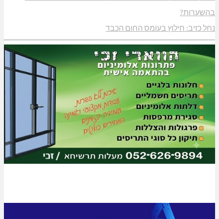
בהשערות?
נחל כזיב: חילוץ בעומס החום הכבד