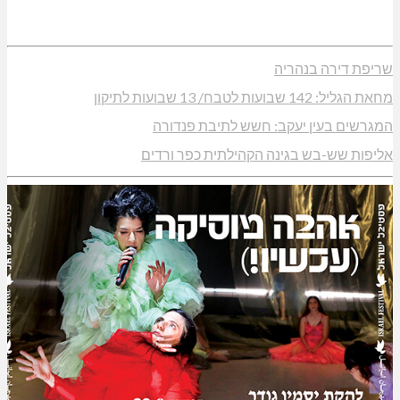
שריפת דירה בנהריה
מחאת הגליל: 142 שבועות לטבח/ 13 שבועות לתיקון
המגרשים בעין יעקב: חשש לתיבת פנדורה
אליפות שש-בש בגינה הקהילתית כפר ורדים