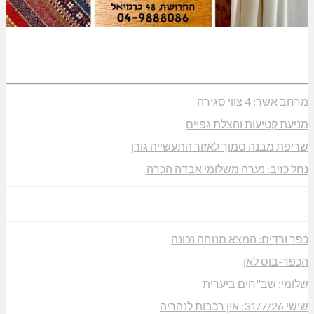
מרחב אשר: 4 צווי סגירה
מניעת קטיעות והצלת גפיים
שריפת מבנה סמוך לאזור התעשייה גורן
נחל כזיב: נערה משלומי אבדה הכרה
כפר ורדים: המצא מנוחה נכונה
הכפר-בוס לאן
שלומי: שב"חים ביערית
שישי 31/7/26: אין רכבות לנהריה