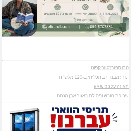
טרנספורמטור קפוט
ינוח: מבנה רב תכליתי ב-120 מלש"ח
תאונה על כביש 89
שריפת חורש ופסולת באזור אבן מנחם