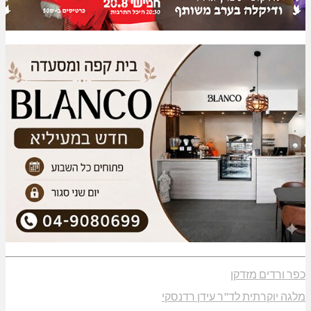
כפר ורדים מזדקן
מלגה יוקרתית לד"ר עידן רדנסקי