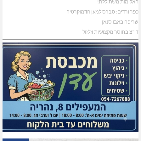
האלימות משתוללת!
כפר ורדים: סברס למען הדמוקרטיה
שריפה באבו סנאן
דו"צ בחוסר מקצועיות וזלזול