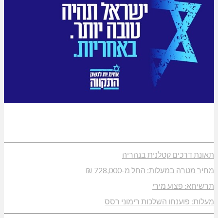
תאונת דרכים קטלנית בנהריה
מחיר מטרה במעלות: החל מ-728,000 ₪
תרשיחא: פצוע מירי
מעלות: פוענחו השלכות רימוני רסס