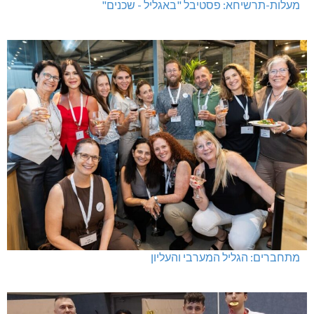
מעלות-תרשיחא: פסטיבל "באגליל - שכנים"
מתחברים: הגליל המערבי והעליון