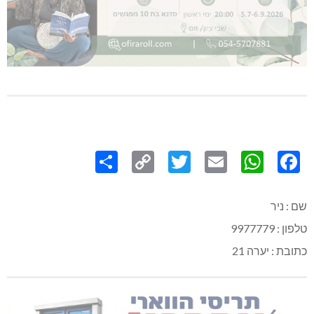
Share
Copy
Twitter
WhatsApp
Email
Facebook
Link
שם : ניר
טלפון : 9977779
כתובת : יערה 21