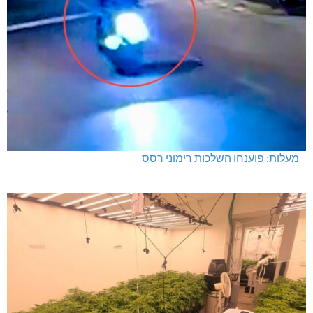
מעלות: פוענחו השלכות רימוני רסס