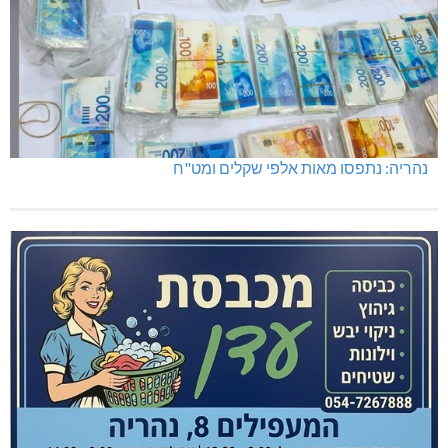
נהריה: נתפסו מאות אלפי שקלים ומט"ח