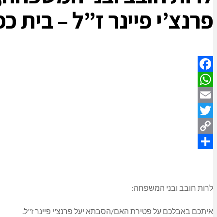
פרנצ’י פיינר ז”ל – בית כפר ורדים. הלוויה 
Facebook
WhatsApp
Email
Twitter
Copy
Share
Link
לרות חובב ובני המשפחה:
איתכם באבלכם על פטירת האם/הסבתא יעל פרנצ'י פיינר ז"ל.