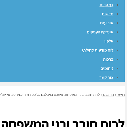
דף הבית
חדשות
אירועים
אינדקס העסקים
אלפון
לוח מודעות קהילתי
ברכות
ניחומים
צור קשר
ראשי
»
ניחומים
»
לרות חובב ובני המשפחה, איתכם באבלכם על פטירת האם/הסבתא יעל פרנצ’י פיינר ז”ל – בית 
לרות חובב ובני המשפחה