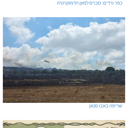
כפר ורדים: סברס למען הדמוקרטיה
שריפה באבו סנאן