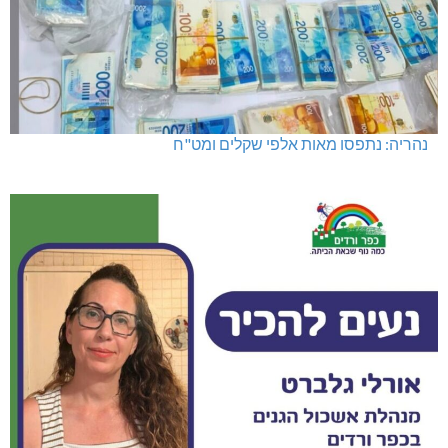
נהריה: נתפסו מאות אלפי שקלים ומט"ח