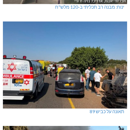
ינוח: מבנה רב תכליתי ב-120 מלש"ח
תאונה על כביש 89