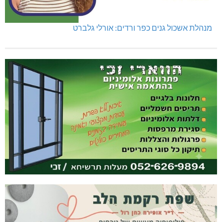
מנהלת אשכול גנים כפר ורדים: אורלי גלברט