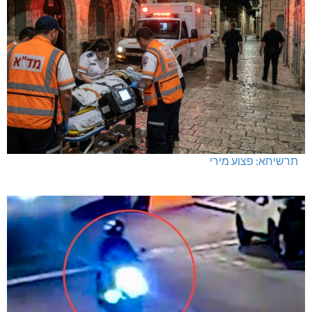
תרשיחא: פצוע מירי