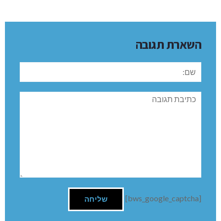
השארת תגובה
שם:
תגובה
[bws_google_captcha]