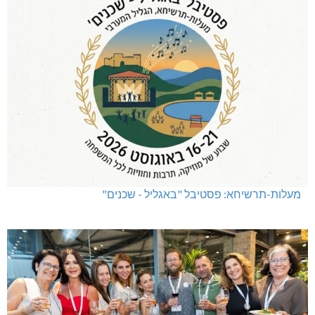
מעלות-תרשיחא: פסטיבל "באגליל - שכנים"