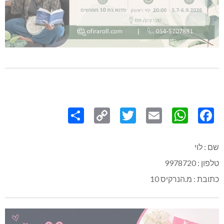
Share
Copy
Twitter
WhatsApp
Email
Facebook
Link
שם : לוי
טלפון : 9978720
כתובת : מ.הנרקיס 10