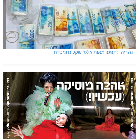
נהריה: נתפסו מאות אלפי שקלים ומט"ח