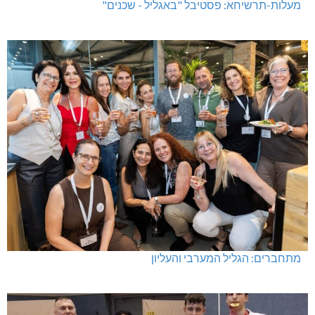
מעלות-תרשיחא: פסטיבל "באגליל - שכנים"
מתחברים: הגליל המערבי והעליון