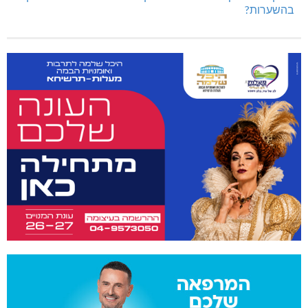
בהשערות?