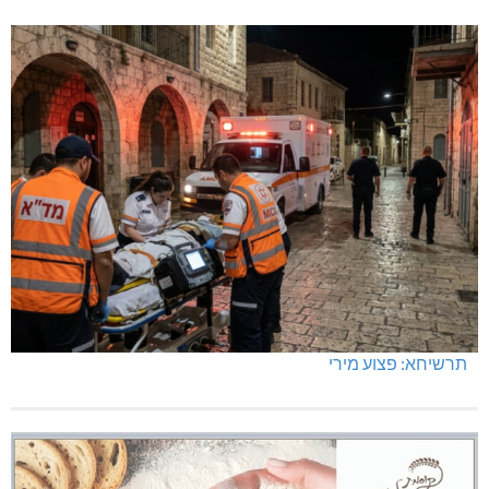
תרשיחא: פצוע מירי