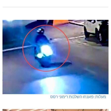
מעלות: פוענחו השלכות רימוני רסס