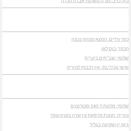
נחל כזיב: נערה משלומי אבדה הכרה
כפר ורדים: המצא מנוחה נכונה
הכפר-בוס לאן
שלומי: שב"חים ביערית
שישי 31/7/26: אין רכבות לנהריה
שלומי: מלגות ל-140 סטודנטים
נהריה: חנוכת מרפאת עין שרה בקניון עופר
ג'אז יין ושקיעה בגליל