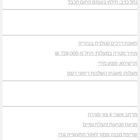
נחל כזיב: חילוץ בעומס החום הכבד
תאונת דרכים קטלנית בנהריה
מחיר מטרה במעלות: החל מ-728,000 ₪
תרשיחא: פצוע מירי
מעלות: פוענחו השלכות רימוני רסס
מרחב אשר: 4 צווי סגירה
מניעת קטיעות והצלת גפיים
שריפת מבנה סמוך לאזור התעשייה גורן