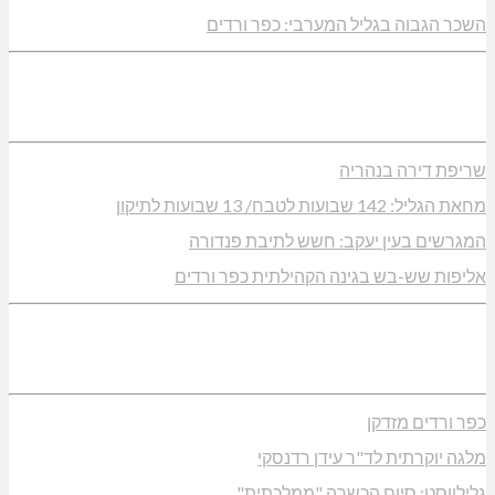
השכר הגבוה בגליל המערבי: כפר ורדים
שריפת דירה בנהריה
מחאת הגליל: 142 שבועות לטבח/ 13 שבועות לתיקון
המגרשים בעין יעקב: חשש לתיבת פנדורה
אליפות שש-בש בגינה הקהילתית כפר ורדים
כפר ורדים מזדקן
מלגה יוקרתית לד"ר עידן רדנסקי
גלילווסט: סיום הכשרה "ממלכתית"