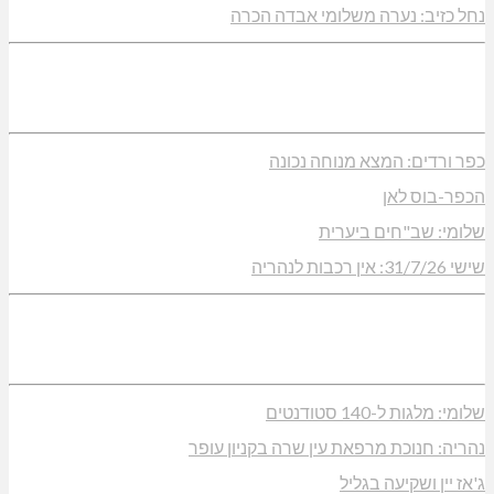
נחל כזיב: נערה משלומי אבדה הכרה
כפר ורדים: המצא מנוחה נכונה
הכפר-בוס לאן
שלומי: שב"חים ביערית
שישי 31/7/26: אין רכבות לנהריה
שלומי: מלגות ל-140 סטודנטים
נהריה: חנוכת מרפאת עין שרה בקניון עופר
ג'אז יין ושקיעה בגליל