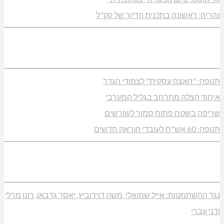
נהריה: ראשונה בתכנית הדיור של קק"ל
תנופה: "האצה עסקית" לצמודי הגדר
איחוד הצלה מתרחב בגליל המערבי
שריפה בשטח פתוח סמוך לשורשים
תנופה: 60 אש"ח לעובדי הוראה חדשים
נגד ההשתמטות: אייל שמואלי, משה דוידוביץ, יאסר גדבאן, רונן מרלי
ודני עברי