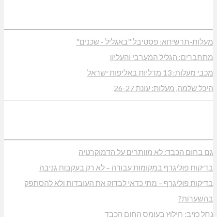
מעלות-תרשיחא: פסטיבל "באגליל - שכנים"
מתחברים: הגליל המערבי והעליון
מכבי מעלות: 13 מדליות באליפות ישראל
היכל שלמה, מעלות: עונת 26-27
גם בחום הכבד: לא מוותרים על הדמוקרטיה
בדיקות פוליגרף במקומות עבודה – לא רק בעקבות גניבה
בדיקות פוליגרף – מתי כדאי לבדוק את העובדות ולא להסתפק
בהשערות?
נחל כזיב: חילוץ בעומס החום הכבד