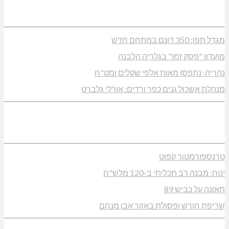
מגדל תפן: 350 דונם במתחם חדש
מועדון "פסק זמן" בגלריה הלבנה
נהריה: נתפסו מאות אלפי שקלים ומט"ח
מנהלת אשכול גנים כפר ורדים: אורלי גלברט
טרנספורמטור קפוט
ינוח: מבנה רב תכליתי ב-120 מלש"ח
תאונה על כביש 89
שריפת חורש ופסולת באזור אבן מנחם