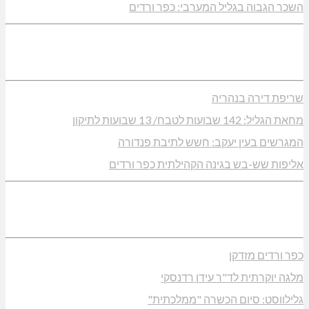
השכר הגבוה בגליל המערבי: כפר ורדים
שריפת דירה בנהריה
מחאת הגליל: 142 שבועות לטבח/ 13 שבועות לתיקון
המגרשים בעין יעקב: חשש לתיבת פנדורה
אליפות שש-בש בגינה הקהילתית כפר ורדים
כפר ורדים מזדקן
מלגה יוקרתית לד"ר עידן רדנסקי
גלילווסט: סיום הכשרה "ממלכתית"