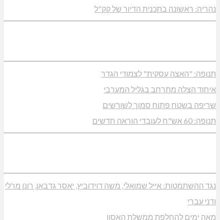
נהריה: ראשונה בתכנית הדיור של קק"ל
תנופה: "האצה עסקית" לצמודי הגדר
איחוד הצלה מתרחב בגליל המערבי
שריפה בשטח פתוח סמוך לשורשים
תנופה: 60 אש"ח לעובדי הוראה חדשים
נגד ההשתמטות: אייל שמואלי, משה דוידוביץ, יאסר גדבאן, רונן מרלי
ודני עברי
מאה ימים להחלפת ממשלת האסון