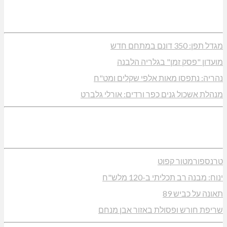
מגדל תפן: 350 דונם במתחם חדש
מועדון "פסק זמן" בגלריה הלבנה
נהריה: נתפסו מאות אלפי שקלים ומט"ח
מנהלת אשכול גנים כפר ורדים: אורלי גלברט
טרנספורמטור קפוט
ינוח: מבנה רב תכליתי ב-120 מלש"ח
תאונה על כביש 89
שריפת חורש ופסולת באזור אבן מנחם