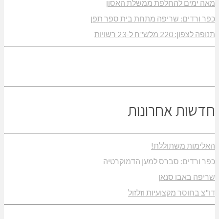
מאה ימים להחלפת ממשלת האסון
כפר ורדים: שריפה מתחת בית ספר תפן
תנופה לצפון: 220 מלש"ח ל-23 רשויות
חדשות אחרונות
האלימות משתוללת!
כפר ורדים: סברס למען הדמוקרטיה
שריפה באבו סנאן
דו"צ בחוסר מקצועיות וזלזול