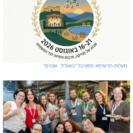
מעלות-תרשיחא: פסטיבל "באגליל - שכנים"