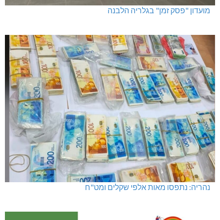
מועדון "פסק זמן" בגלריה הלבנה
נהריה: נתפסו מאות אלפי שקלים ומט"ח