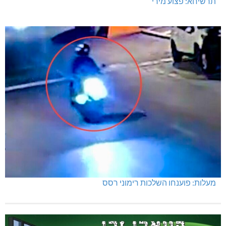
תרשיחא: פצוע מירי
מעלות: פוענחו השלכות רימוני רסס