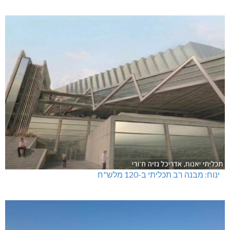
ינוח: מבנה רב תכליתי ב-120 מלש"ח