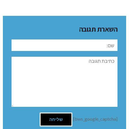
השארת תגובה
שם:
תגובה
[bws_google_captcha]