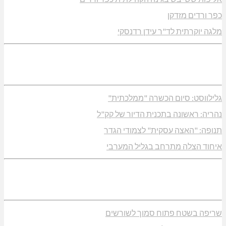
כפר ורדים מזדקן
מלגה יוקרתית לד"ר עידן רדנסקי
גלילווסט: סיום הכשרה "ממלכתית"
נהריה: ראשונה בתכנית הדיור של קק"ל
תנופה: "האצה עסקית" לצמודי הגדר
איחוד הצלה מתרחב בגליל המערבי
שריפה בשטח פתוח סמוך לשורשים