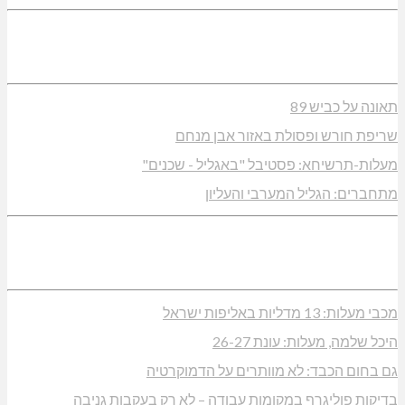
תאונה על כביש 89
שריפת חורש ופסולת באזור אבן מנחם
מעלות-תרשיחא: פסטיבל "באגליל - שכנים"
מתחברים: הגליל המערבי והעליון
מכבי מעלות: 13 מדליות באליפות ישראל
היכל שלמה, מעלות: עונת 26-27
גם בחום הכבד: לא מוותרים על הדמוקרטיה
בדיקות פוליגרף במקומות עבודה – לא רק בעקבות גניבה