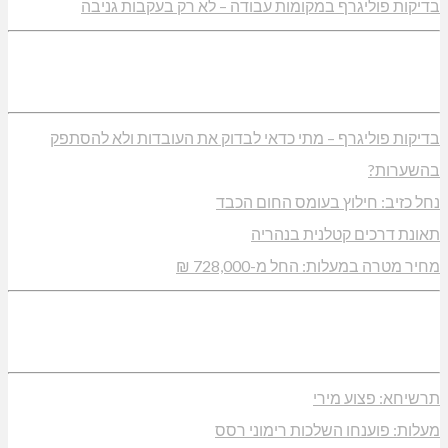
בדיקות פוליגרף במקומות עבודה – לא רק בעקבות גניבה
בדיקות פוליגרף – מתי כדאי לבדוק את העובדות ולא להסתפק
בהשערות?
נחל כזיב: חילוץ בעומס החום הכבד
תאונת דרכים קטלנית בנהריה
מחיר מטרה במעלות: החל מ-728,000 ₪
תרשיחא: פצוע מירי
מעלות: פוענחו השלכות רימוני רסס