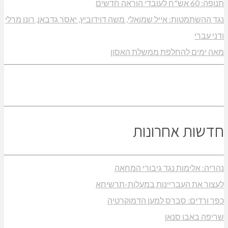
תנופה: 60 אש"ח לעובדי הוראה חדשים
נגד ההשתמטות: אייל שמואלי, משה דוידוביץ, יאסר גדבאן, רונן מרלי
ודני עברי
מאה ימים להחלפת ממשלת האסון
חדשות אחרונות
נהריה: אלימות נגד גיבורי המחאה
לעצור את העבריינות במעלות-תרשיחא
כפר ורדים: סברס למען הדמוקרטיה
שריפה באבו סנאן