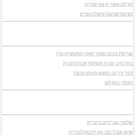
מרחב אשר: 4 צווי סגירה
מניעת קטיעות והצלת גפיים
שריפת מבנה סמוך לאזור התעשייה גורן
נחל כזיב: נערה משלומי אבדה הכרה
כפר ורדים: המצא מנוחה נכונה
הכפר-בוס לאן
שלומי: שב"חים ביערית
שישי 31/7/26: אין רכבות לנהריה