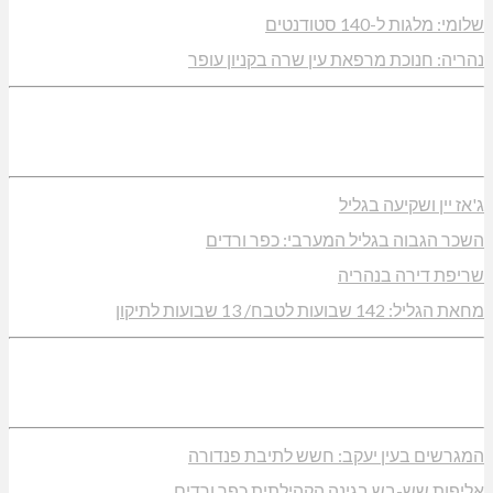
שלומי: מלגות ל-140 סטודנטים
נהריה: חנוכת מרפאת עין שרה בקניון עופר
ג'אז יין ושקיעה בגליל
השכר הגבוה בגליל המערבי: כפר ורדים
שריפת דירה בנהריה
מחאת הגליל: 142 שבועות לטבח/ 13 שבועות לתיקון
המגרשים בעין יעקב: חשש לתיבת פנדורה
אליפות שש-בש בגינה הקהילתית כפר ורדים