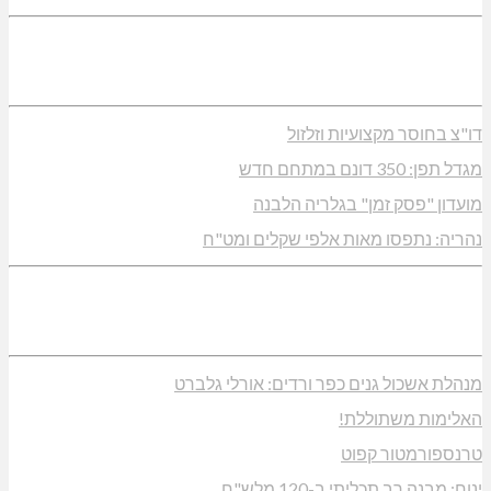
דו"צ בחוסר מקצועיות וזלזול
מגדל תפן: 350 דונם במתחם חדש
מועדון "פסק זמן" בגלריה הלבנה
נהריה: נתפסו מאות אלפי שקלים ומט"ח
מנהלת אשכול גנים כפר ורדים: אורלי גלברט
האלימות משתוללת!
טרנספורמטור קפוט
ינוח: מבנה רב תכליתי ב-120 מלש"ח