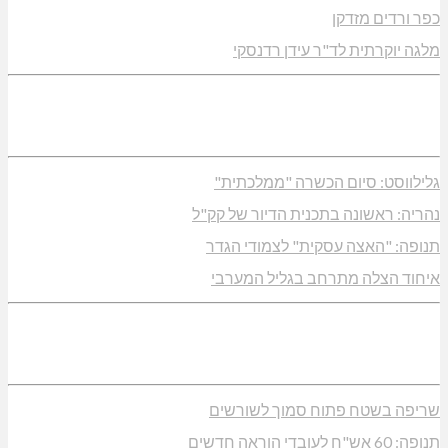
כפר ורדים מזדקן
מלגה יוקרתית לד"ר עידן רדנסקי
גלילווסט: סיום הכשרה "ממלכתית"
נהריה: ראשונה בתכנית הדיור של קק"ל
תנופה: "האצה עסקית" לצמודי הגדר
איחוד הצלה מתרחב בגליל המערבי
שריפה בשטח פתוח סמוך לשורשים
תנופה: 60 אש"ח לעובדי הוראה חדשים