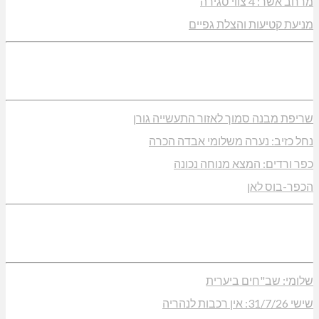
מרחב אשר: 4 צווי סגירה
מניעת קטיעות והצלת גפיים
שריפת מבנה סמוך לאזור התעשייה גורן
נחל כזיב: נערה משלומי אבדה הכרה
כפר ורדים: המצא מנוחה נכונה
הכפר-בוס לאן
שלומי: שב"חים ביערית
שישי 31/7/26: אין רכבות לנהריה