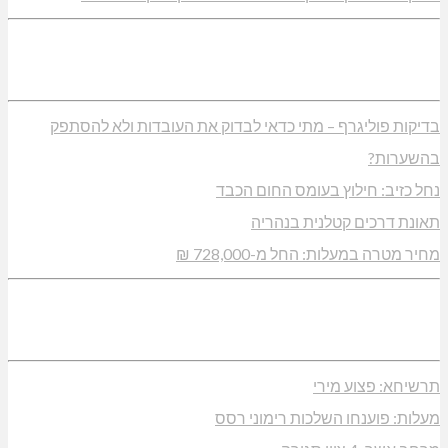
בדיקות פוליגרף – מתי כדאי לבדוק את העובדות ולא להסתפק
בהשערות?
נחל כזיב: חילוץ בעומס החום הכבד
תאונת דרכים קטלנית בנהריה
מחיר מטרה במעלות: החל מ-728,000 ₪
תרשיחא: פצוע מירי
מעלות: פוענחו השלכות רימוני רסס