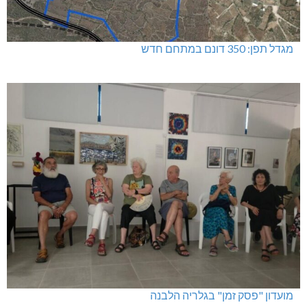
מגדל תפן: 350 דונם במתחם חדש
מועדון "פסק זמן" בגלריה הלבנה