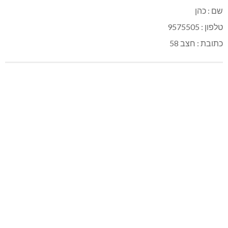
שם : כהן
טלפון : 9575505
כתובת : חצב 58