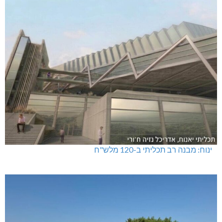
ינוח: מבנה רב תכליתי ב-120 מלש"ח