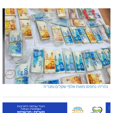
נהריה: נתפסו מאות אלפי שקלים ומט"ח