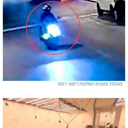
מעלות: פוענחו השלכות רימוני רסס