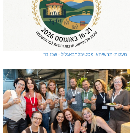
מעלות-תרשיחא: פסטיבל "באגליל - שכנים"