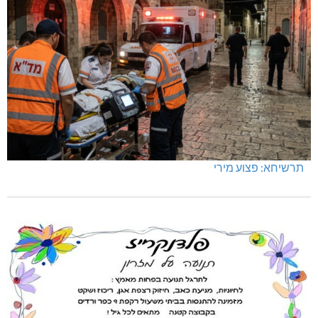
תרשיחא: פצוע מירי