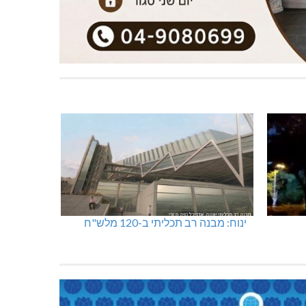
ינוח: מבנה רב תכליתי ב-120 מלש"ח