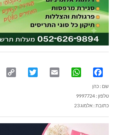
py
Twitter
Email
WhatsApp
Facebook
ink
שם : כהן
טלפון : 9997724
כתובת : אלמוג 23