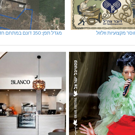
סר מקצועיות וזלזול
מגדל תפן: 350 דונם במתחם חדש