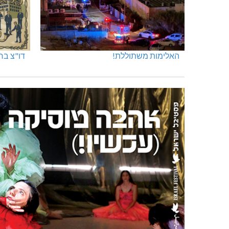
האלימות משתוללת!
דו"צ בחו