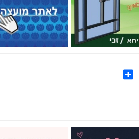
Share
Co
L