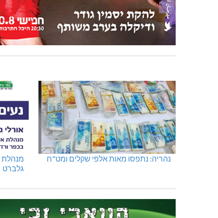
נהריה: נתפסו מאות אלפי שקלים ומט"ח
מנהלת א
גלברט