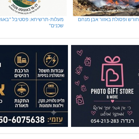
ורש ופסולת באזור אבן מנחם
מעלות-תרשיחא: פסטיבל "באגלי
שכנים"