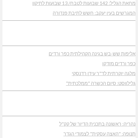
מחאת הגליל: 142 שבועות לטבח/ 13 שבועות לתיקון
המגרשים בעין יעקב: חשש לתיבת פנדורה
אליפות שש-בש בגינה הקהילתית כפר ורדים
כפר ורדים מזדקן
מלגה יוקרתית לד"ר עידן רדנסקי
גלילווסט: סיום הכשרה "ממלכתית"
נהריה: ראשונה בתכנית הדיור של קק"ל
תנופה: "האצה עסקית" לצמודי הגדר