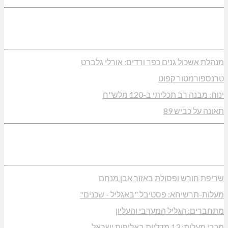
מנהלת אשכול גנים כפר ורדים: אורלי גלברט
טרנספורמטור קפוט
ינוח: מבנה רב תכליתי ב-120 מלש"ח
תאונה על כביש 89
שריפת חורש ופסולת באזור אבן מנחם
מעלות-תרשיחא: פסטיבל "באגליל - שכנים"
מתחברים: הגליל המערבי והעליון
מכבי מעלות: 13 מדליות באליפות ישראל