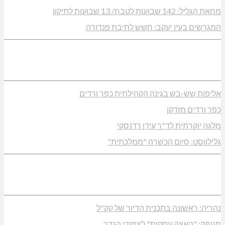
מחאת הגליל: 142 שבועות לטבח/ 13 שבועות לתיקון
המגרשים בעין יעקב: חשש לתיבת פנדורה
אליפות שש-בש בגינה הקהילתית כפר ורדים
כפר ורדים מזדקן
מלגה יוקרתית לד"ר עידן רדנסקי
גלילווסט: סיום הכשרה "ממלכתית"
נהריה: ראשונה בתכנית הדיור של קק"ל
תנופה: "האצה עסקית" לצמודי הגדר