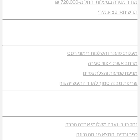
מחיר מטרה במעלות: החל מ-728,000 ₪
תרשיחא: פצוע מירי
מעלות: פוענחו השלכות רימוני רסס
מרחב אשר: 4 צווי סגירה
מניעת קטיעות והצלת גפיים
שריפת מבנה סמוך לאזור התעשייה גורן
נחל כזיב: נערה משלומי אבדה הכרה
כפר ורדים: המצא מנוחה נכונה