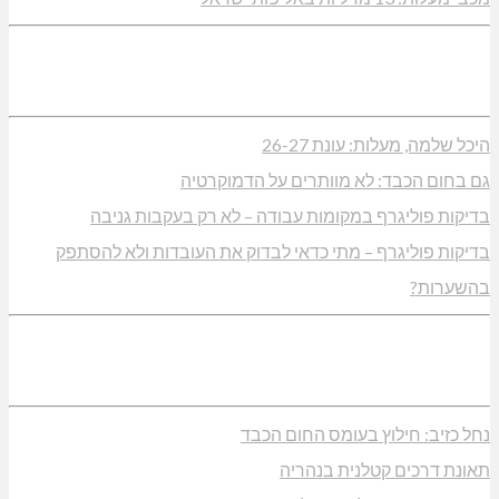
היכל שלמה, מעלות: עונת 26-27
גם בחום הכבד: לא מוותרים על הדמוקרטיה
בדיקות פוליגרף במקומות עבודה – לא רק בעקבות גניבה
בדיקות פוליגרף – מתי כדאי לבדוק את העובדות ולא להסתפק
בהשערות?
נחל כזיב: חילוץ בעומס החום הכבד
תאונת דרכים קטלנית בנהריה