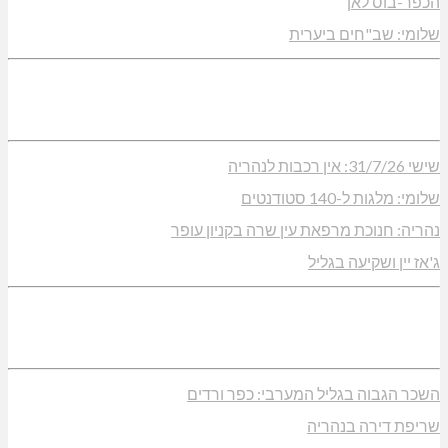
הכפר-בוס לאן
שלומי: שב"חים ביערית
שישי 31/7/26: אין רכבות לנהריה
שלומי: מלגות ל-140 סטודנטים
נהריה: חנוכת מרפאת עין שרה בקניון עופר
ג'אז יין ושקיעה בגליל
השכר הגבוה בגליל המערבי: כפר ורדים
שריפת דירה בנהריה