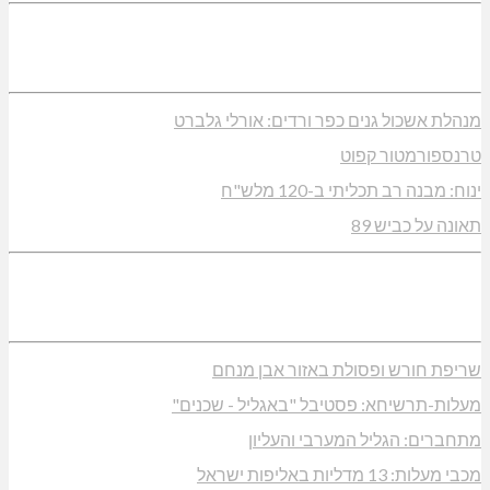
מנהלת אשכול גנים כפר ורדים: אורלי גלברט
טרנספורמטור קפוט
ינוח: מבנה רב תכליתי ב-120 מלש"ח
תאונה על כביש 89
שריפת חורש ופסולת באזור אבן מנחם
מעלות-תרשיחא: פסטיבל "באגליל - שכנים"
מתחברים: הגליל המערבי והעליון
מכבי מעלות: 13 מדליות באליפות ישראל