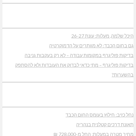
היכל שלמה, מעלות: עונת 26-27
גם בחום הכבד: לא מוותרים על הדמוקרטיה
בדיקות פוליגרף במקומות עבודה – לא רק בעקבות גניבה
בדיקות פוליגרף – מתי כדאי לבדוק את העובדות ולא להסתפק
בהשערות?
נחל כזיב: חילוץ בעומס החום הכבד
תאונת דרכים קטלנית בנהריה
מחיר מטרה במעלות: החל מ-728,000 ₪