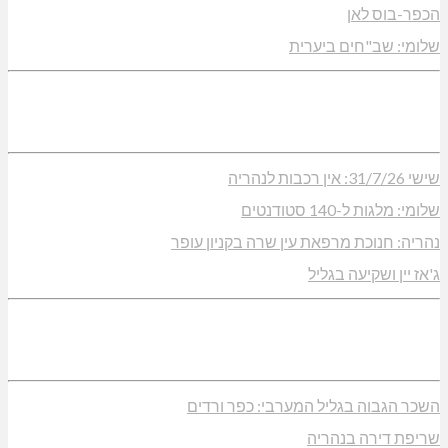
הכפר-בוס לאן
שלומי: שב"חים ביערית
שישי 31/7/26: אין רכבות לנהריה
שלומי: מלגות ל-140 סטודנטים
נהריה: חנוכת מרפאת עין שרה בקניון עופר
ג'אז יין ושקיעה בגליל
השכר הגבוה בגליל המערבי: כפר ורדים
שריפת דירה בנהריה