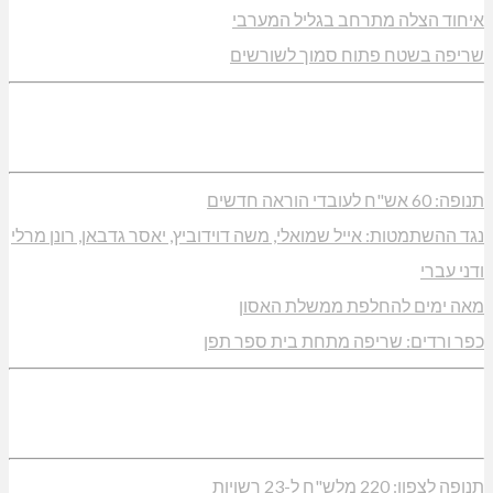
איחוד הצלה מתרחב בגליל המערבי
שריפה בשטח פתוח סמוך לשורשים
תנופה: 60 אש"ח לעובדי הוראה חדשים
נגד ההשתמטות: אייל שמואלי, משה דוידוביץ, יאסר גדבאן, רונן מרלי
ודני עברי
מאה ימים להחלפת ממשלת האסון
כפר ורדים: שריפה מתחת בית ספר תפן
תנופה לצפון: 220 מלש"ח ל-23 רשויות