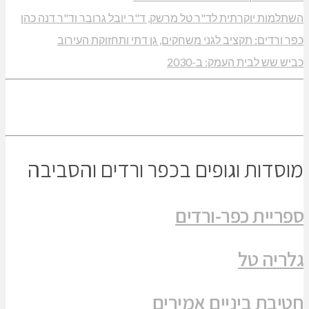
השתלמות יוקרתית לד"ר טל מרשק, ד"ר יובל גרובר וד"ר דנה כהן
כפר ורדים: תקציב לגני משחקים, גן דתי ותחזוקת העירוב
כביש שש לבית העמק: ב-2030
מוסדות וגופים בכפר ורדים והסביבה
ספריית כפר-ורדים
גלריה טל
חטיבת ביניים אמירים