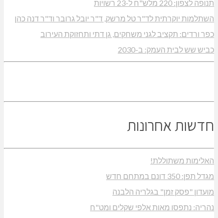
תנופה לצפון: 220 מלש"ח ל-23 רשויות
השתלמות יוקרתית לד"ר טל מרשק, ד"ר יובל גרובר וד"ר דנה כהן
כפר ורדים: תקציב לגני משחקים, גן דתי ותחזוקת העירוב
כביש שש לבית העמק: ב-2030
חדשות אחרונות
האלימות משתוללת!
מגדל תפן: 350 דונם במתחם חדש
מועדון "פסק זמן" בגלריה הלבנה
נהריה: נתפסו מאות אלפי שקלים ומט"ח