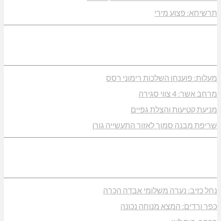
תרשיחא: פצוע מירי
מעלות: פוענחו השלכות רימוני רסס
מרחב אשר: 4 צווי סגירה
מניעת קטיעות והצלת גפיים
שריפת מבנה סמוך לאזור התעשייה גורן
נחל כזיב: נערה משלומי אבדה הכרה
כפר ורדים: המצא מנוחה נכונה