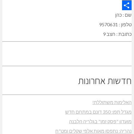
Copy
Link
Share
שם : כהן
טלפון : 9570631
כתובת : חצב 9
חדשות אחרונות
האלימות משתוללת!
מגדל תפן: 350 דונם במתחם חדש
מועדון "פסק זמן" בגלריה הלבנה
נהריה: נתפסו מאות אלפי שקלים ומט"ח