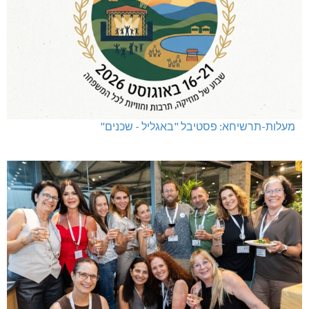
מעלות-תרשיחא: פסטיבל "באגליל - שכנים"