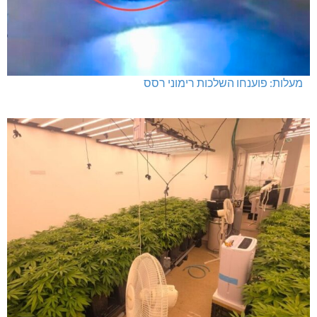
מעלות: פוענחו השלכות רימוני רסס