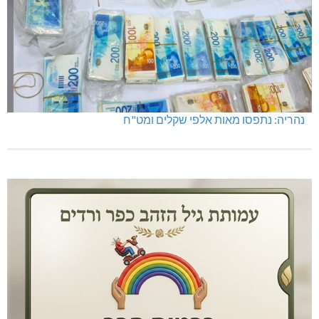
נהריה: נתפסו מאות אלפי שקלים ומט"ח