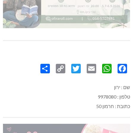
Share
Copy
Twitter
WhatsApp
Email
Facebook
Link
שם : ירון
טלפון : 9978080
כתובת : חרמון 50