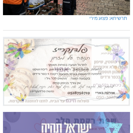
תרשיחא: פצוע מירי