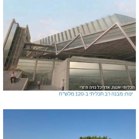
ינוח: מבנה רב תכליתי ב-120 מלש"ח