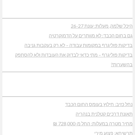
היכל שלמה, מעלות: עונת 26-27
גם בחום הכבד: לא מוותרים על הדמוקרטיה
בדיקות פוליגרף במקומות עבודה – לא רק בעקבות גניבה
בדיקות פוליגרף – מתי כדאי לבדוק את העובדות ולא להסתפק
בהשערות?
נחל כזיב: חילוץ בעומס החום הכבד
תאונת דרכים קטלנית בנהריה
מחיר מטרה במעלות: החל מ-728,000 ₪
תרשיחא: פצוע מירי