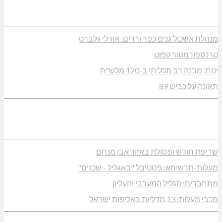
מנהלת אשכול גנים כפר ורדים: אורלי גלברט
טרנספורמטור קפוט
ינוח: מבנה רב תכליתי ב-120 מלש"ח
תאונה על כביש 89
שריפת חורש ופסולת באזור אבן מנחם
מעלות-תרשיחא: פסטיבל "באגליל - שכנים"
מתחברים: הגליל המערבי והעליון
מכבי מעלות: 13 מדליות באליפות ישראל