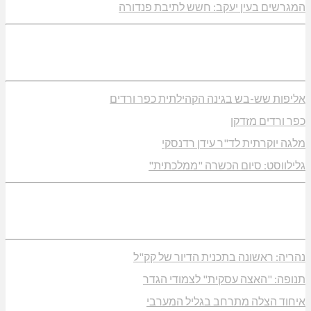
המגרשים בעין יעקב: חשש לתיבת פנדורה
אליפות שש-בש בגינה הקהילתית כפר ורדים
כפר ורדים מזדקן
מלגה יוקרתית לד"ר עידן רדנסקי
גלילווסט: סיום הכשרה "ממלכתית"
נהריה: ראשונה בתכנית הדיור של קק"ל
תנופה: "האצה עסקית" לצמודי הגדר
איחוד הצלה מתרחב בגליל המערבי