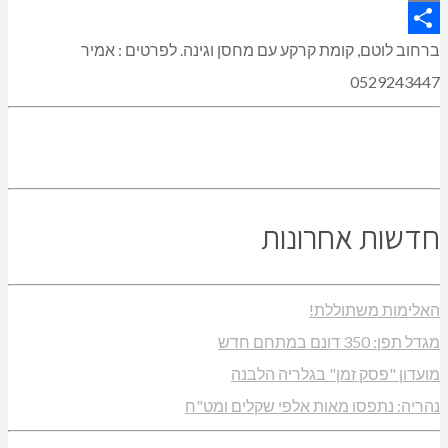
Copy
Link
Share
ברחוב לוטם, קומת קרקע עם מחסן וגינה. לפרטים : אמיר
0529243447
חדשות אחרונות
האלימות משתוללת!
מגדל תפן: 350 דונם במתחם חדש
מועדון "פסק זמן" בגלריה הלבנה
נהריה: נתפסו מאות אלפי שקלים ומט"ח