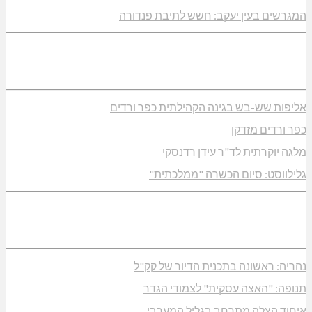
המגרשים בעין יעקב: חשש לתיבת פנדורה
אליפות שש-בש בגינה הקהילתית כפר ורדים
כפר ורדים מזדקן
מלגה יוקרתית לד"ר עידן רדנסקי
גלילווסט: סיום הכשרה "ממלכתית"
נהריה: ראשונה בתכנית הדיור של קק"ל
תנופה: "האצה עסקית" לצמודי הגדר
איחוד הצלה מתרחב בגליל המערבי