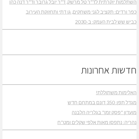
השתלמות יוקרתית לד"ר טל מרשק, ד"ר יובל גרובר וד"ר דנה כהן
כפר ורדים: תקציב לגני משחקים, גן דתי ותחזוקת העירוב
כביש שש לבית העמק: ב-2030
חדשות אחרונות
האלימות משתוללת!
מגדל תפן: 350 דונם במתחם חדש
מועדון "פסק זמן" בגלריה הלבנה
נהריה: נתפסו מאות אלפי שקלים ומט"ח