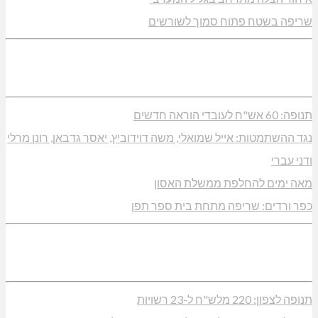
שריפה בשטח פתוח סמוך לשורשים
תנופה: 60 אש"ח לעובדי הוראה חדשים
נגד ההשתמטות: אייל שמואלי, משה דוידוביץ, יאסר גדבאן, רונן מרלי
ודני עברי
מאה ימים להחלפת ממשלת האסון
כפר ורדים: שריפה מתחת בית ספר תפן
תנופה לצפון: 220 מלש"ח ל-23 רשויות