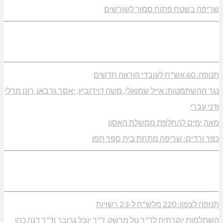
שריפה בשטח פתוח סמוך לשורשים
תנופה: 60 אש"ח לעובדי הוראה חדשים
נגד ההשתמטות: אייל שמואלי, משה דוידוביץ, יאסר גדבאן, רונן מרלי
ודני עברי
מאה ימים להחלפת ממשלת האסון
כפר ורדים: שריפה מתחת בית ספר תפן
תנופה לצפון: 220 מלש"ח ל-23 רשויות
השתלמות יוקרתית לד"ר טל מרשק, ד"ר יובל גרובר וד"ר דנה כהן