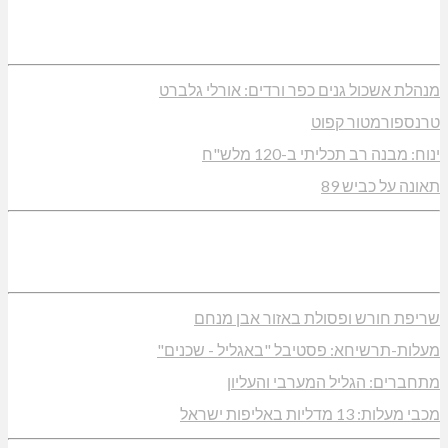
מנהלת אשכול גנים כפר ורדים: אורלי גלברט
טרנספורמטור קפוט
ינוח: מבנה רב תכליתי ב-120 מלש"ח
תאונה על כביש 89
שריפת חורש ופסולת באזור אבן מנחם
מעלות-תרשיחא: פסטיבל "באגליל - שכנים"
מתחברים: הגליל המערבי והעליון
מכבי מעלות: 13 מדליות באליפות ישראל