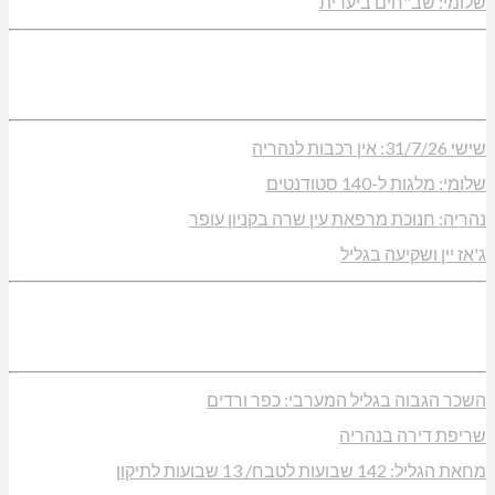
שלומי: שב"חים ביערית
שישי 31/7/26: אין רכבות לנהריה
שלומי: מלגות ל-140 סטודנטים
נהריה: חנוכת מרפאת עין שרה בקניון עופר
ג'אז יין ושקיעה בגליל
השכר הגבוה בגליל המערבי: כפר ורדים
שריפת דירה בנהריה
מחאת הגליל: 142 שבועות לטבח/ 13 שבועות לתיקון