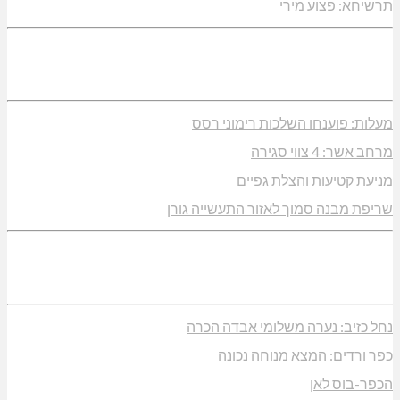
תרשיחא: פצוע מירי
מעלות: פוענחו השלכות רימוני רסס
מרחב אשר: 4 צווי סגירה
מניעת קטיעות והצלת גפיים
שריפת מבנה סמוך לאזור התעשייה גורן
נחל כזיב: נערה משלומי אבדה הכרה
כפר ורדים: המצא מנוחה נכונה
הכפר-בוס לאן