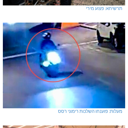
תרשיחא: פצוע מירי
מעלות: פוענחו השלכות רימוני רסס