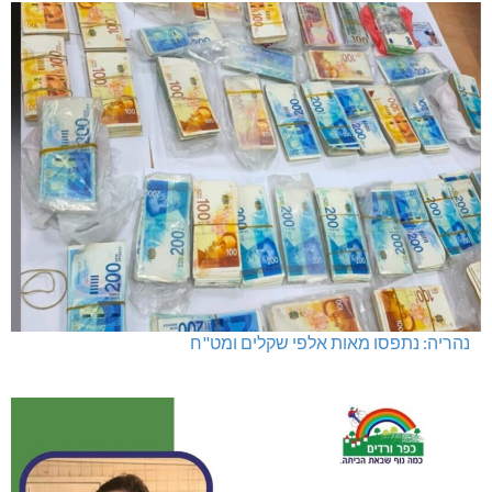
נהריה: נתפסו מאות אלפי שקלים ומט"ח