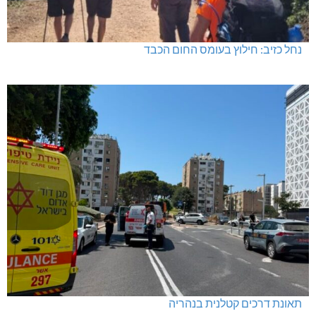
נחל כזיב: חילוץ בעומס החום הכבד
תאונת דרכים קטלנית בנהריה