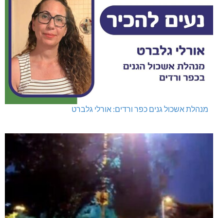
מנהלת אשכול גנים כפר ורדים: אורלי גלברט