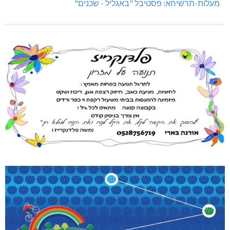
מעלות-תרשיחא: פסטיבל "באגליל - שכנים"