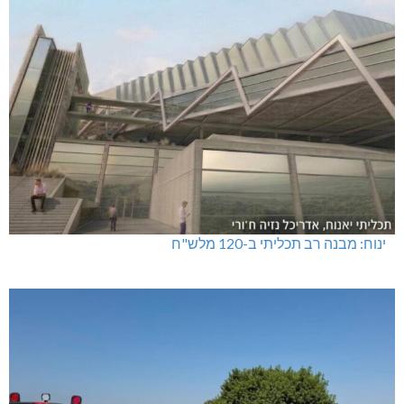
ינוח: מבנה רב תכליתי ב-120 מלש"ח