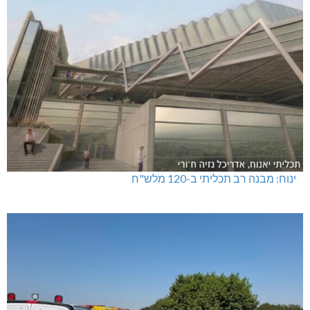
ינוח: מבנה רב תכליתי ב-120 מלש"ח