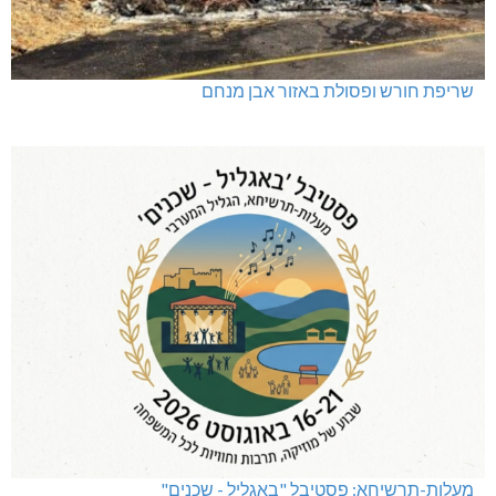
שריפת חורש ופסולת באזור אבן מנחם
מעלות-תרשיחא: פסטיבל "באגליל - שכנים"