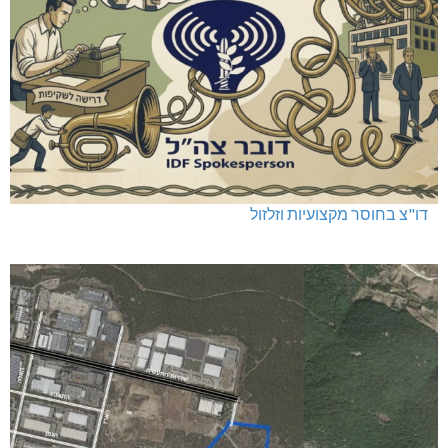
דו"צ בחוסר מקצועיות וזלזול