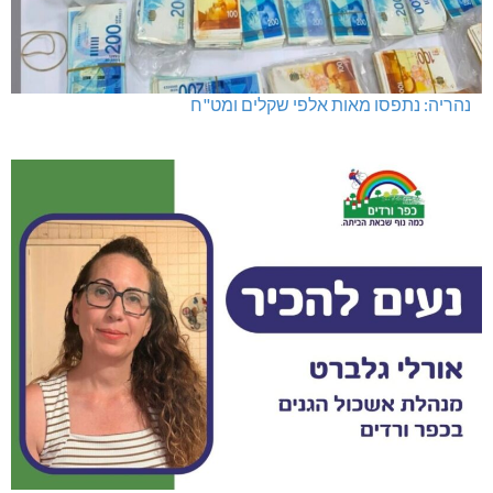
נהריה: נתפסו מאות אלפי שקלים ומט"ח