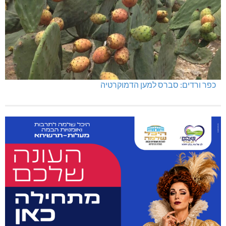
כפר ורדים: סברס למען הדמוקרטיה