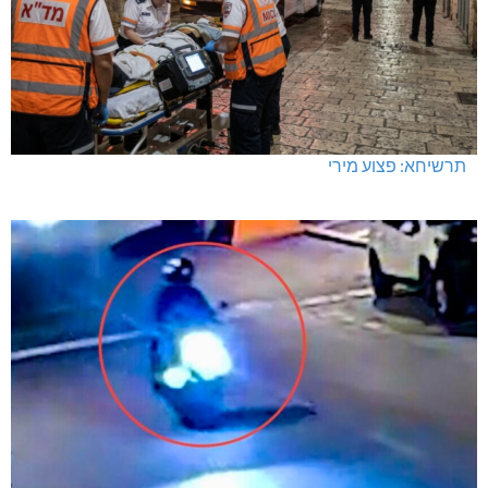
תרשיחא: פצוע מירי