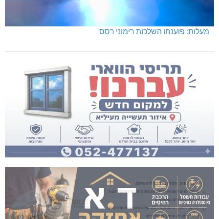
מעלות: פוענחו השלכות רימוני רסס