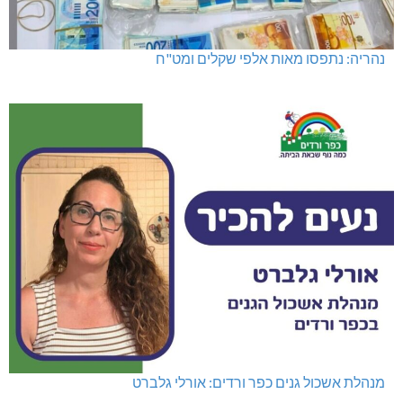
נהריה: נתפסו מאות אלפי שקלים ומט"ח
מנהלת אשכול גנים כפר ורדים: אורלי גלברט