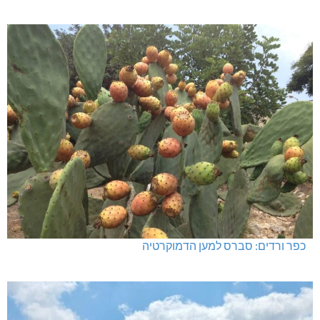
כפר ורדים: סברס למען הדמוקרטיה