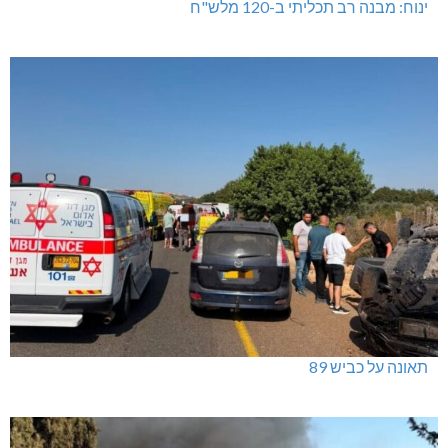
ינוח: מבנה רב תכליתי ב-120 מלש"ח
תאונה על כביש 89