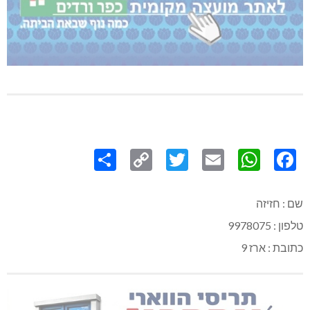
Share
Copy
Twitter
WhatsApp
Email
Facebook
Link
שם : חזיזה
טלפון : 9978075
כתובת : ארז 9