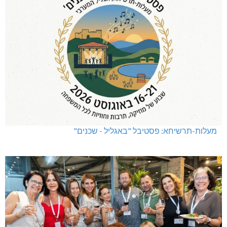
מעלות-תרשיחא: פסטיבל "באגליל - שכנים"