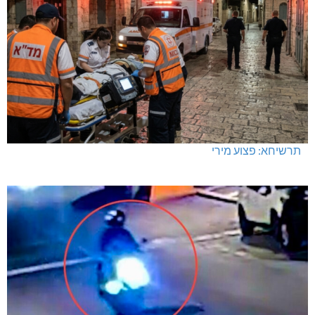
תרשיחא: פצוע מירי