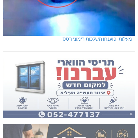
מעלות: פוענחו השלכות רימוני רסס