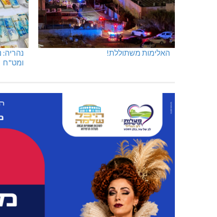
האלימות משתוללת!
נהריה: 
ומט"ח