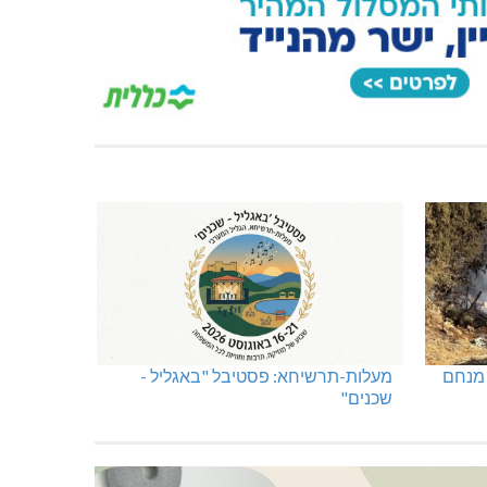
 מנחם
מעלות-תרשיחא: פסטיבל "באגליל -
שכנים"