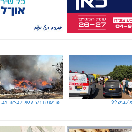
 כביש 89
שריפת חורש ופסולת באזור אבן