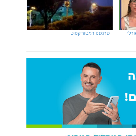
ורלי
טרנספורמטור קפוט