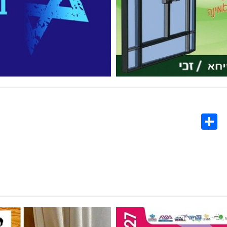
Share
Co
L