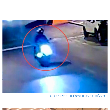
מעלות: פוענחו השלכות רימוני רסס