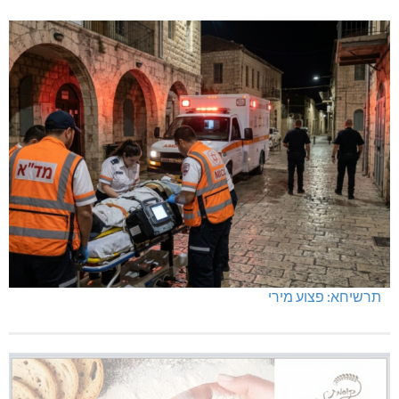
תרשיחא: פצוע מירי