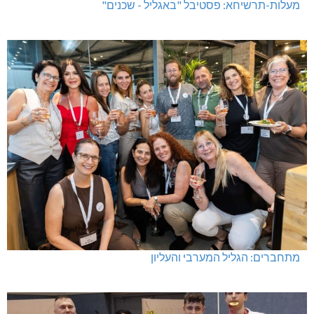
מעלות-תרשיחא: פסטיבל "באגליל - שכנים"
מתחברים: הגליל המערבי והעליון