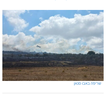
לעצור את העבריינות במעלות-תרשיחא
כפר ורדים: סברס למען הדמוקרטיה