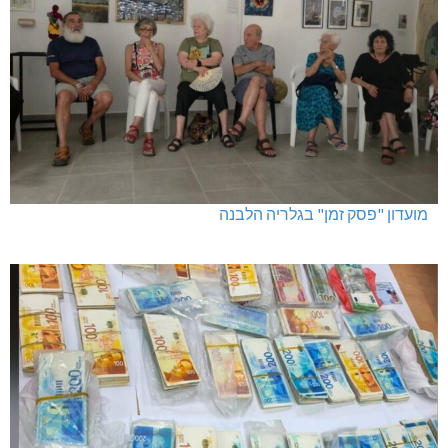
דו"צ בחוסר מקצועיות וזלזול