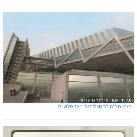
מנהלת אשכול גנים כפר ורדים: אורלי גלברט