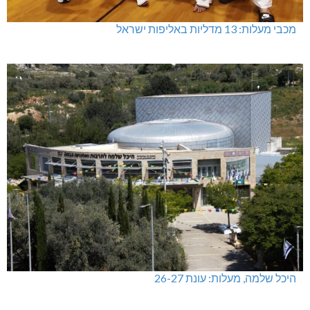
מעלות-תרשיחא: פסטיבל "באגליל - שכנים"
מתחברים: הגליל המערבי והעליון