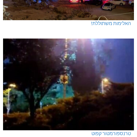
נהריה: נתפסו מאות אלפי שקלים ומט"ח