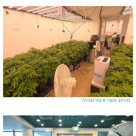
נחל כזיב: חילוץ בעומס החום הכבד
תאונת דרכים קטלנית בנהריה