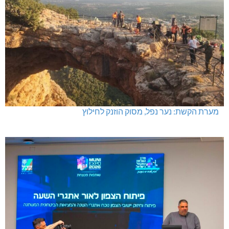
"יאללה גליל" עם טיפקס, מים ושוק