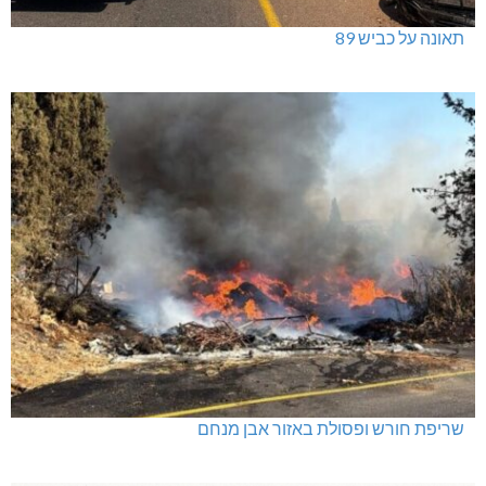
ינוח: מבנה רב תכליתי ב-120 מלש"ח