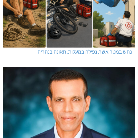
קק"ל: 859 מלש"ח לחיזוק ופיתוח הצפון