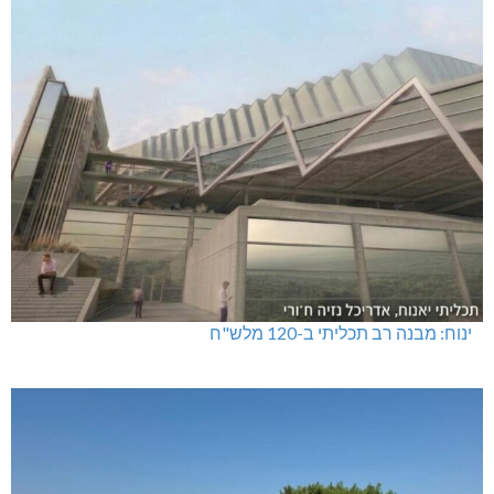
ינוח: מבנה רב תכליתי ב-120 מלש"ח