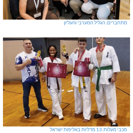
מעלות-תרשיחא: פסטיבל "באגליל - שכנים"