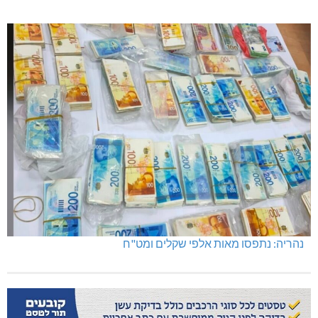
נהריה: נתפסו מאות אלפי שקלים ומט"ח