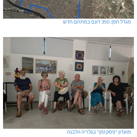
מגדל תפן: 350 דונם במתחם חדש
מועדון "פסק זמן" בגלריה הלבנה