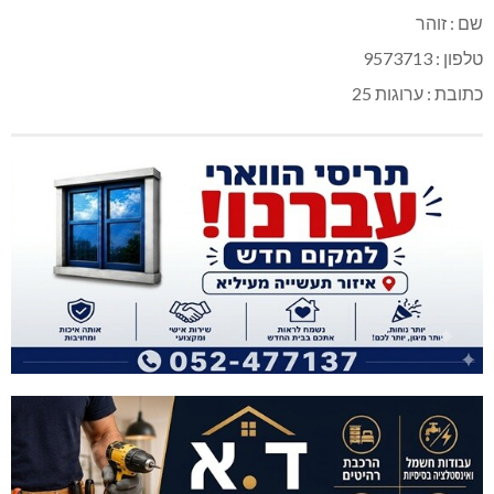
שם : זוהר
טלפון : 9573713
כתובת : ערוגות 25