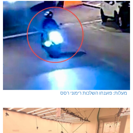
תרשיחא: פצוע מירי