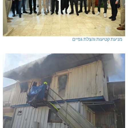
מעלות: פוענחו השלכות רימוני רסס