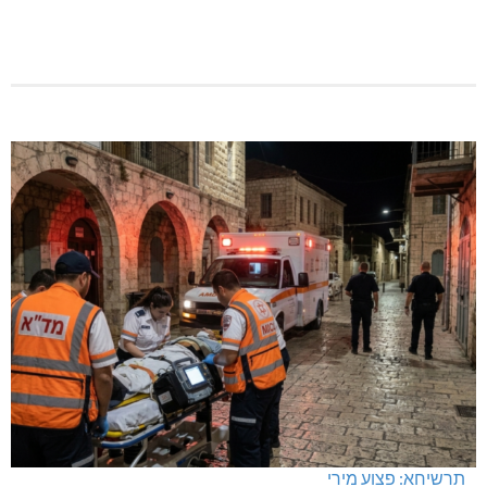
נחל כזיב: חילוץ בעומס החום הכבד
תאונת דרכים קטלנית בנהריה