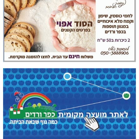
נהריה: נתפסו מאות אלפי שקלים ומט"ח