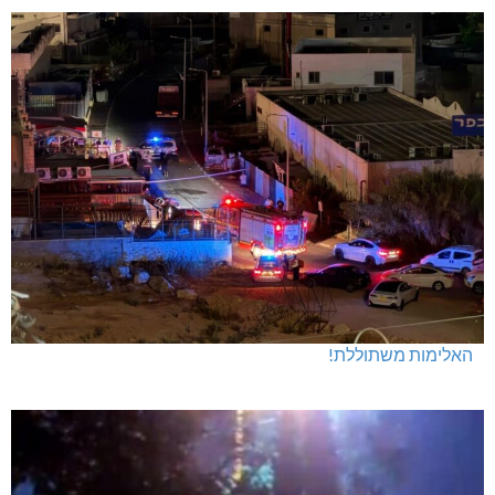
מנהלת אשכול גנים כפר ורדים: אורלי גלברט