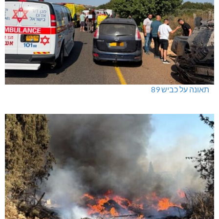
ינוח: מבנה רב תכליתי ב-120 מלש"ח