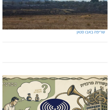
כפר ורדים: סברס למען הדמוקרטיה