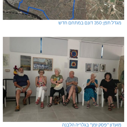
דו"צ בחוסר מקצועיות וזלזול