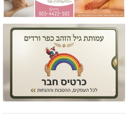
מעלות: פוענחו השלכות רימוני רסס