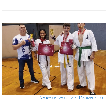
מעלות-תרשיחא: פסטיבל "באגליל - שכנים"