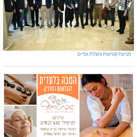
תרשיחא: פצוע מירי