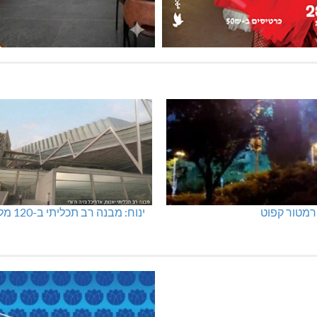
מטור קפוט
ינוח: מבנה רב תכליתי ב-120 מלש"ח