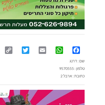
py
Twitter
Email
WhatsApp
Facebook
ink
שם : דרנג
טלפון : 9570555
כתובת : ארבל 2