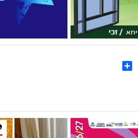
Share
Co
L