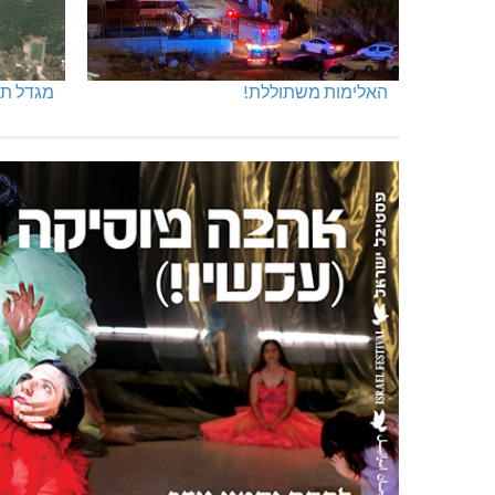
האלימות משתוללת!
מגדל תפן: 350 דונם ב