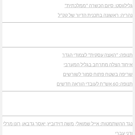
גלילווסט: סיום הכשרה "ממלכתית"
נהריה: ראשונה בתכנית הדיור של קק"ל
תנופה: "האצה עסקית" לצמודי הגדר
איחוד הצלה מתרחב בגליל המערבי
שריפה בשטח פתוח סמוך לשורשים
תנופה: 60 אש"ח לעובדי הוראה חדשים
נגד ההשתמטות: אייל שמואלי, משה דוידוביץ, יאסר גדבאן, רונן מרלי
ודני עברי