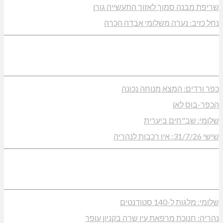
שריפת מבנה סמוך לאזור התעשייה גורן
נחל כזיב: נערה משלומי אבדה הכרה
כפר ורדים: המצא מנוחה נכונה
הכפר-בוס לאן
שלומי: שב"חים ביערית
שישי 31/7/26: אין רכבות לנהריה
שלומי: מלגות ל-140 סטודנטים
נהריה: חנוכת מרפאת עין שרה בקניון עופר