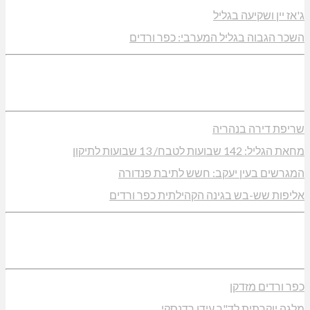
ג'אז יין ושקיעה בגליל
השכר הגבוה בגליל המערבי: כפר ורדים
שריפת דירה בנהריה
מחאת הגליל: 142 שבועות לטבח/ 13 שבועות לתיקון
המגרשים בעין יעקב: חשש לתיבת פנדורה
אליפות שש-בש בגינה הקהילתית כפר ורדים
כפר ורדים מזדקן
מלגה יוקרתית לד"ר עידן רדנסקי