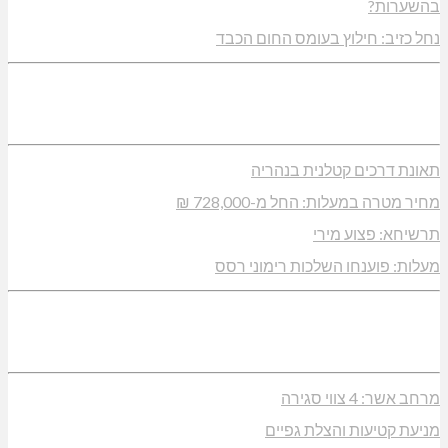
בהשערות?
נחל כזיב: חילוץ בעומס החום הכבד
תאונת דרכים קטלנית בנהריה
מחיר מטרה במעלות: החל מ-728,000 ₪
תרשיחא: פצוע מירי
מעלות: פוענחו השלכות רימוני רסס
מרחב אשר: 4 צווי סגירה
מניעת קטיעות והצלת גפיים