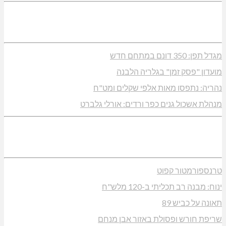
מגדל תפן: 350 דונם במתחם חדש
מועדון "פסק זמן" בגלריה הלבנה
נהריה: נתפסו מאות אלפי שקלים ומט"ח
מנהלת אשכול גנים כפר ורדים: אורלי גלברט
טרנספורמטור קפוט
ינוח: מבנה רב תכליתי ב-120 מלש"ח
תאונה על כביש 89
שריפת חורש ופסולת באזור אבן מנחם