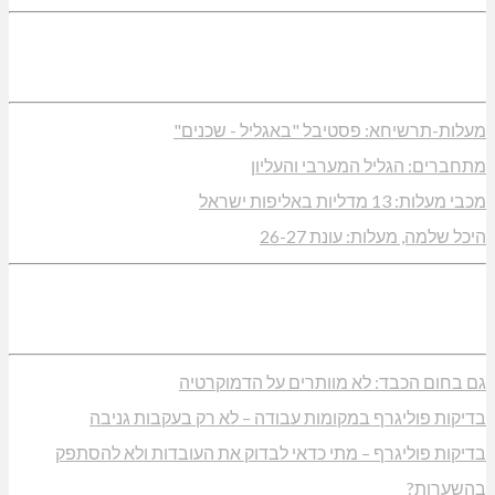
מעלות-תרשיחא: פסטיבל "באגליל - שכנים"
מתחברים: הגליל המערבי והעליון
מכבי מעלות: 13 מדליות באליפות ישראל
היכל שלמה, מעלות: עונת 26-27
גם בחום הכבד: לא מוותרים על הדמוקרטיה
בדיקות פוליגרף במקומות עבודה – לא רק בעקבות גניבה
בדיקות פוליגרף – מתי כדאי לבדוק את העובדות ולא להסתפק
בהשערות?