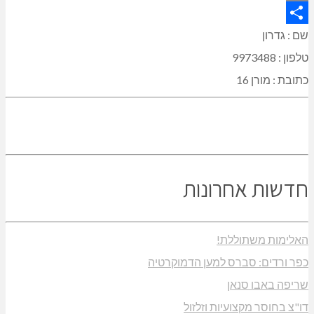
Copy
Link
Share
שם : גדרון
טלפון : 9973488
כתובת : מורן 16
חדשות אחרונות
האלימות משתוללת!
כפר ורדים: סברס למען הדמוקרטיה
שריפה באבו סנאן
דו"צ בחוסר מקצועיות וזלזול