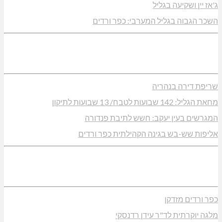
ג'אז יין ושקיעה בגליל
השכר הגבוה בגליל המערבי: כפר ורדים
שריפת דירה בנהריה
מחאת הגליל: 142 שבועות לטבח/ 13 שבועות לתיקון
המגרשים בעין יעקב: חשש לתיבת פנדורה
אליפות שש-בש בגינה הקהילתית כפר ורדים
כפר ורדים מזדקן
מלגה יוקרתית לד"ר עידן רדנסקי