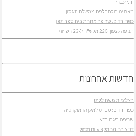
ודני עברי
מאה ימים להחלפת ממשלת האסון
כפר ורדים: שריפה מתחת בית ספר תפן
תנופה לצפון: 220 מלש"ח ל-23 רשויות
חדשות אחרונות
האלימות משתוללת!
כפר ורדים: סברס למען הדמוקרטיה
שריפה באבו סנאן
דו"צ בחוסר מקצועיות וזלזול