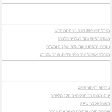
מגדל תפן: 350 דונם במתחם חדש
מועדון "פסק זמן" בגלריה הלבנה
נהריה: נתפסו מאות אלפי שקלים ומט"ח
מנהלת אשכול גנים כפר ורדים: אורלי גלברט
טרנספורמטור קפוט
ינוח: מבנה רב תכליתי ב-120 מלש"ח
תאונה על כביש 89
שריפת חורש ופסולת באזור אבן מנחם