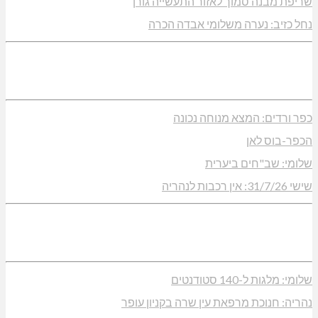
שריפת מבנה סמוך לאזור התעשייה גורן
נחל כזיב: נערה משלומי אבדה הכרה
כפר ורדים: המצא מנוחה נכונה
הכפר-בוס לאן
שלומי: שב"חים ביערית
שישי 31/7/26: אין רכבות לנהריה
שלומי: מלגות ל-140 סטודנטים
נהריה: חנוכת מרפאת עין שרה בקניון עופר