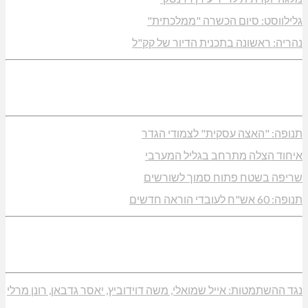
גלילווסט: סיום הכשרה "ממלכתית"
נהריה: ראשונה בתכנית הדיור של קק"ל
תנופה: "האצה עסקית" לצמודי הגדר
איחוד הצלה מתרחב בגליל המערבי
שריפה בשטח פתוח סמוך לשורשים
תנופה: 60 אש"ח לעובדי הוראה חדשים
נגד ההשתמטות: אייל שמואלי, משה דוידוביץ, יאסר גדבאן, רונן מרלי