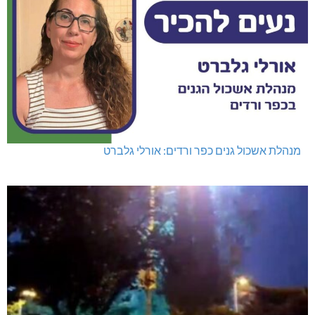
מנהלת אשכול גנים כפר ורדים: אורלי גלברט