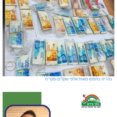
נהריה: נתפסו מאות אלפי שקלים ומט"ח