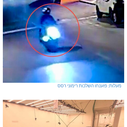
מעלות: פוענחו השלכות רימוני רסס