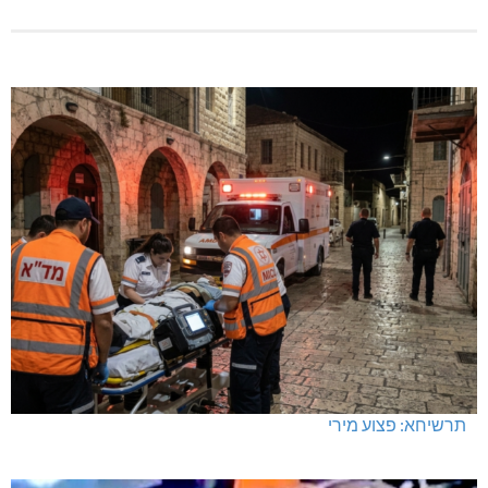
תרשיחא: פצוע מירי