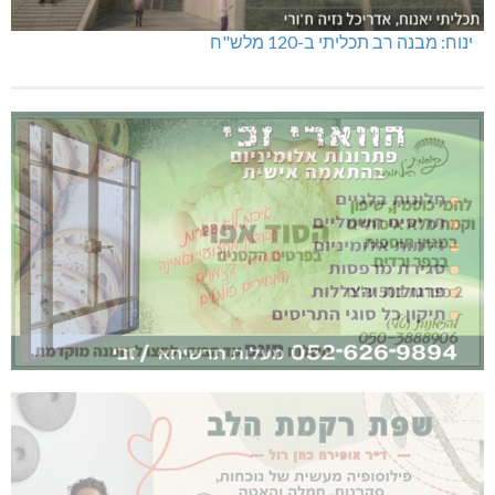
ינוח: מבנה רב תכליתי ב-120 מלש"ח