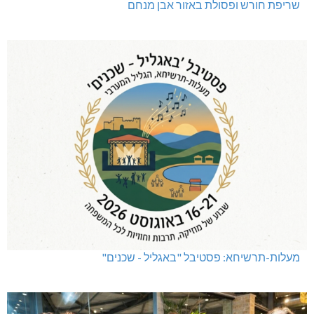
שריפת חורש ופסולת באזור אבן מנחם
מעלות-תרשיחא: פסטיבל "באגליל - שכנים"