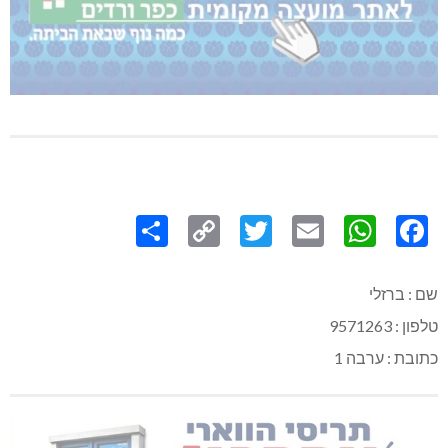
Share
Copy
Twitter
WhatsApp
Email
Facebook
Link
שם : ברזלי
טלפון : 9571263
כתובת : ערבה 1