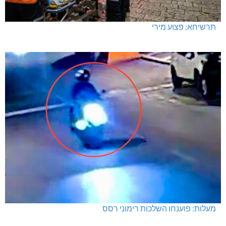
תרשיחא: פצוע מירי
מעלות: פוענחו השלכות רימוני רסס