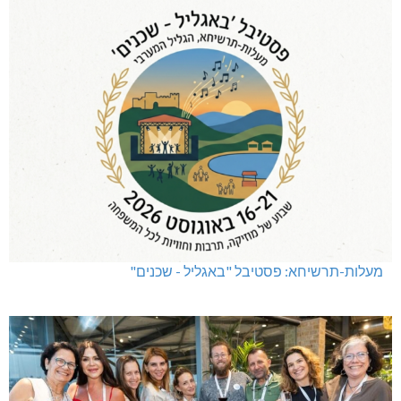
מעלות-תרשיחא: פסטיבל "באגליל - שכנים"