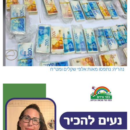
נהריה: נתפסו מאות אלפי שקלים ומט"ח