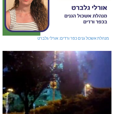
מנהלת אשכול גנים כפר ורדים: אורלי גלברט