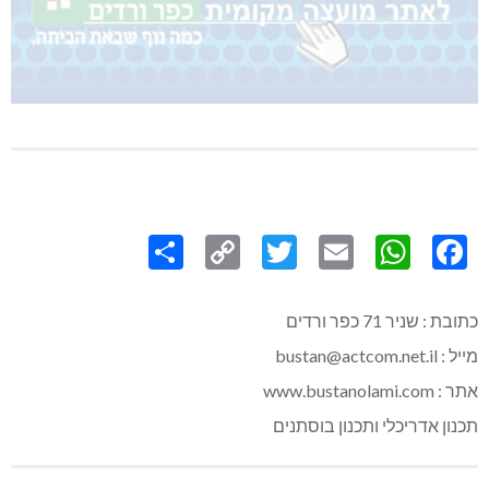
Share
Copy
Twitter
WhatsApp
Email
Facebook
Link
כתובת : שניר 71 כפר ורדים
מייל : bustan@actcom.net.il
אתר : www.bustanolami.com
תכנון אדריכלי ותכנון בוסתנים