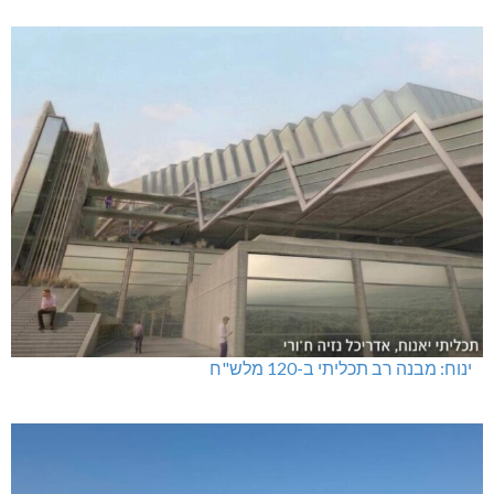
ינוח: מבנה רב תכליתי ב-120 מלש"ח