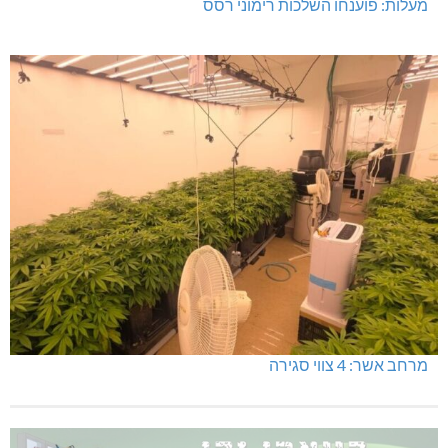
מעלות: פוענחו השלכות רימוני רסס
מרחב אשר: 4 צווי סגירה