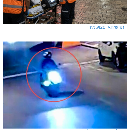
תרשיחא: פצוע מירי